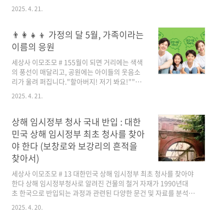
제공한 경우 많음.2장. 이게 문제다! 허위·과장
경치 + 맛집 + 카페 코스아이, 어른 모두 즐길 수
2025. 4. 21.
광고의 위험성⚠️ 2-1. 건강 위협실제로는 의약품
있는 적당한 걷기 & 쉴 공간🕘 시간대별 상세 일
성분을 불법 첨가한 경우도 ..
정시간대활동 내용장소08:00서울 출발-09:30
아침식사 & 카페강화읍 로스터리 카페10:30역
👨‍👩‍👧‍👦 가정의 달 5월, 가족이라는
사체험고려궁지 & 강화역사관12:30점심식사외
이름의 응원
포항 밴댕이 정식14:00사찰 산책전등사16:00갯
벌 체험동막해변 or 민머루 해변18:00바다 전망
세상사 이모조모 # 155월이 되면 거리에는 색색
카페해안도로 전망 카페19:00저녁식사장어정식
의 풍선이 매달리고, 공원에는 아이들의 웃음소
or 해물칼국수20:30서울 귀가 출발-22:00서울
리가 울려 퍼집니다."할아버지! 저기 봐요!""아
도착집✅ 상세 장소 설명 및 예산 (4인 기준)🍞
이고 우리 손주 잘 뛰네~"어린이날이 되면 손주
2025. 4. 21.
09:30 – 아침식사 (강화 로스터리 카페 '카페 인
손 잡고 놀이터 가는 할머니, 할아버지의 얼굴에
더가..
는 묘한 설렘이 깃듭니다.마치 다시 젊어지는 것
같은 기분. 아이의 웃음 한 번에 어르신의 마음도
상해 임시정부 청사 국내 반입 : 대한
들썩입니다.하지만 현실은 어떨까요. 많은 시니
민국 상해 임시정부 최초 청사를 찾아
어 세대는 가족에게 말 못 할 외로움을 안고 살아
야 한다 (보창로와 보강리의 흔적을
갑니다.젊은 자녀 세대는 생계를 위해 바쁘게 달
찾아서)
리고,손주들은 디지털 기기 속 세상에 빠져 가족
이라는 울타리조차 잊곤 하죠.그럼에도 불구하
세상사 이모조모 # 13 대한민국 상해 임시정부 최초 청사를 찾아야
고, 가족은 여전히 서로를 위한 가장 든든한 응원
한다 상해 임시정부청사로 알려진 건물의 철거 자재가 1990년대
군입니다. 💌 시니어와 손주, 세대를 넘어 마음이
초 한국으로 반입되는 과정과 관련된 다양한 문건 및 자료를 분석하
닿는 이야기예전 한 동네 할아버지는 손주..
여, 그 실체와 둘러싼 논쟁을 구체적으로 설명하고자 한다. 특히, 보
2025. 4. 20.
창로 329호와 보강리 329호라는 주소, 그리고 보강백화상점 철거