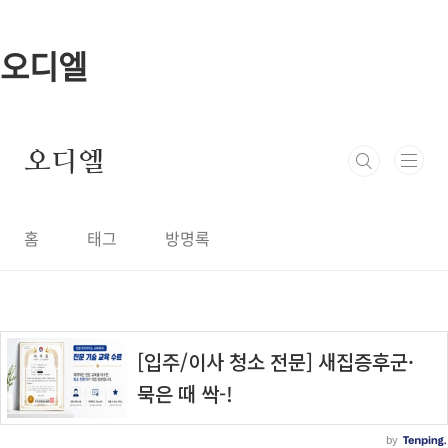
본문 바로가기
오디엘
오디엘
홈
태그
방명록