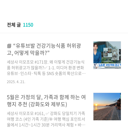
전체 글
1150
📘 “유튜브발 건강기능식품 허위광
고, 어떻게 막을까?”
세상사 이모조모 #171장. 왜 이렇게 건강기능식
품 허위광고가 많을까?✅ 1-1. 미디어 환경 변화
유튜브·인스타·틱톡 등 SNS 숏폼의 확산으로
누구나 제품을 홍보할 수 있는 시대.비전문인도
2025. 4. 21.
건강정보를 퍼뜨리며, **‘1인 광고 대행사’**처
럼 행동함.✅ 1-2. 소비 심리 자극“3일 만에 감
량”, 먹기만 해도 탈모 멈춰요” 같은 문구는 사람
5월은 가정의 달, 가족과 함께 하는 여
의 불안과 욕망을 자극.효과를 과장하거나, 인증
행지 추천 (강화도와 제부도)
되지 않은 성분을 과학처럼 포장.✅ 1-3. 가짜 전
문가와 '바이럴 광고'의사·약사처럼 보이는 가짜
세상사 이모조모 #161, ✅ 강화도 당일치기 가족
전문가 출연.PPL(간접광고), ‘내돈내산’인 척하
여행 코스 (4인 가족 기준)🎯 여행 핵심 포인트서
는 광고성 콘텐츠가 실제로는 업체가 대본까지
울에서 1시간~1시간 30분 거리역사 체험 + 바다