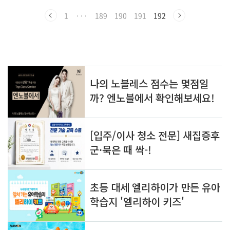
자재라는 상반된 주장을 중심으로 당시의 상황을 재구성하고, 역사
적 의미를 되짚어본다. 1. 논쟁의 발단: 사라진 상해 임시정부 청사
1
···
189
190
191
192
의 흔적 상해는 대한민국 임시정부가 1919년부터 1932년까지 활
동했던 역사적인 장소이다.특히, 보창로 329호는 초기 임시정부의
중요한 청사 중 하나로 알려져 있으며, 수많은 독립운동가들의 숨결
이 깃든 곳이다. 그러나 급격한 도시화 과정 속에서..