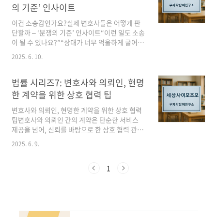
서 증여와 차용의 차이를 명확히 하고, 안전한 거
의 기준’ 인사이트
래를 위한 법률적 지식을 제공하여 구독자 여러
분께 신뢰와 공감을 드리고자 합니다. (부자각잡
이건 소송감인가요?실제 변호사들은 어떻게 판
이연구소)목차가족 간 금전거래의 특징과 위험성
단할까 – ‘분쟁의 기준’ 인사이트“이런 일도 소송
증여와 차용의 법적 차이판결 사례로 본 법적 기
이 될 수 있나요?”“상대가 너무 억울하게 굴어요,
준금전거래 시 필수 증거 확보 방법소송 진행 시
법적으로 해결할 수 없을까요?”많은 분들이 소송
2025. 6. 10.
유리한 전략분쟁 예방을 위한 실무 팁Q&A결론
이라는 단어 앞에서 멈칫합니다. 그러나 생각보
& 마무..
다 많은 일상 속 분쟁들이 실제 법적 판단의 대상
이 될 수 있고, 전문가인 변호사는 그 기준을 명확
법률 시리즈7: 변호사와 의뢰인, 현명
히 알고 있습니다.1️⃣ “소송감인지 아닌지”는 어
한 계약을 위한 상호 협력 팁
디서 갈릴까?권리 침해가 명확한가?입증 가능한
증거가 있는가?실질적인 손해가 발생했는가?상
변호사와 의뢰인, 현명한 계약을 위한 상호 협력
대방의 책임이 명확한가?이 기준을 통해 소송감
팁변호사와 의뢰인 간의 계약은 단순한 서비스
인지 아닌지를 판단합니다.2️⃣ 변호사의 판단은
제공을 넘어, 신뢰를 바탕으로 한 상호 협력 관계
왜 다른가요?변호사 상담은 감정이 아닌 법적 관
입니다. 특히 소송처럼 민감한 문제에 직면했을
2025. 6. 9.
점으로 상황을 재구성합니다. 단순한 불쾌함도
때는 더욱 그렇습니다. 구독자 여러분이 현명하
계약 위반일 수 있고, 언쟁도 명예훼손 소송의 대
게 변호사를 선임하고 성공적인 결과를 얻을 수
상이 ..
있도록, 계약 전반에 걸쳐 도움이 되는 팁을 알려
1
드립니다.1. 투명하고 명확한 소통의 중요성변호
사와 의뢰인 간의 가장 중요한 기반은 투명하고
명확한 소통입니다. 서로의 기대치와 의무를 명
확히 이해해야 불필요한 오해를 줄이고, 소송 과
정을 원활하게 이끌어갈 수 있습니다.의뢰인의