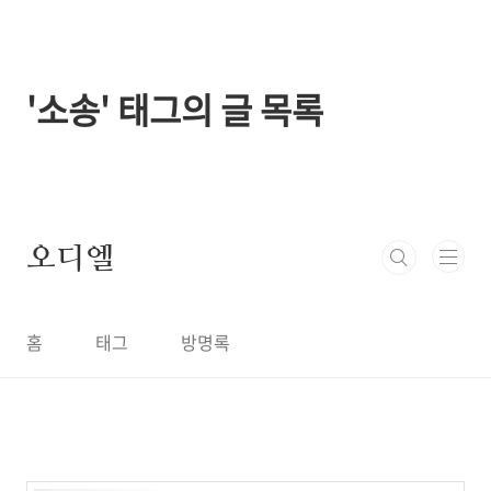
본문 바로가기
'소송' 태그의 글 목록
오디엘
홈
태그
방명록