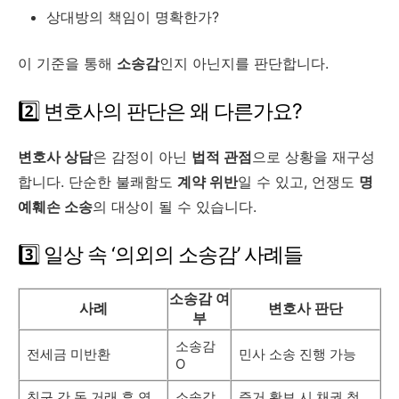
상대방의 책임이 명확한가?
이 기준을 통해
소송감
인지 아닌지를 판단합니다.
2️⃣ 변호사의 판단은 왜 다른가요?
변호사 상담
은 감정이 아닌
법적 관점
으로 상황을 재구성
합니다. 단순한 불쾌함도
계약 위반
일 수 있고, 언쟁도
명
예훼손 소송
의 대상이 될 수 있습니다.
3️⃣ 일상 속 ‘의외의 소송감’ 사례들
소송감 여
사례
변호사 판단
부
소송감
전세금 미반환
민사 소송 진행 가능
O
친구 간 돈 거래 후 연
소송감
증거 확보 시 채권 청