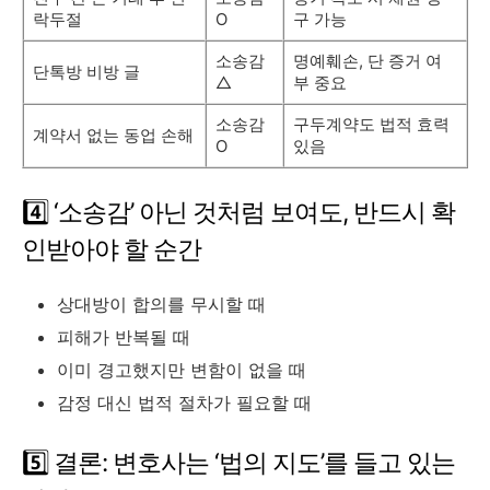
락두절
O
구 가능
소송감
명예훼손, 단 증거 여
단톡방 비방 글
△
부 중요
소송감
구두계약도 법적 효력
계약서 없는 동업 손해
O
있음
4️⃣ ‘소송감’ 아닌 것처럼 보여도, 반드시 확
인받아야 할 순간
상대방이 합의를 무시할 때
피해가 반복될 때
이미 경고했지만 변함이 없을 때
감정 대신 법적 절차가 필요할 때
5️⃣ 결론: 변호사는 ‘법의 지도’를 들고 있는