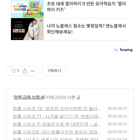
1
구독하기
'
정책.금융.보험.Ai
' 카테고리의 다른 글
법률 시리즈 12 : 법정은 드라마처럼 안 돌아간
2025.06.10
다! 대중이 오해하는 5가지 법률 상황
법률 시리즈 11 : 사건을 맡기기 전, 변호사에
(2)
2025.06.10
게 반드시 물어봐야 할 5가지 – 그리고 당신이
법률 시리즈 9: 판결문으로 본 대한민국 – 실제
2025.06.10
놓치는 것
재판이 우리에게 가르쳐주는 7가지 법률 지식
(0)
법률 시리즈8: 내가 법률사건의 중심이 되었을
2025.06.10
때, 가장 먼저 떠올려야 할 질문 5가지
(5)
법률 시리즈7: 변호사와 의뢰인, 현명한 계약
(0)
2025.06.09