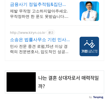
금융사기 정밀추적팀&집단대
응 전액승소(3억7천) 사례보유
제발 무작정 고소하지말아주세요.
무작정하면 한 푼도 못받습니다.
(법무법인 한율)
http://www.kiryn.co.kr
광고
소송은 법률사무소 기린 민사
소송 수많은 승소사례
민사 전문 중견 로펌,15년 이상 경
력의 전문변호사, 압도적인 성공사
례 증거와 절차가 승패를 결정합니
다. 실력으로 증명된 로펌 법률사
무소 기린입니다.