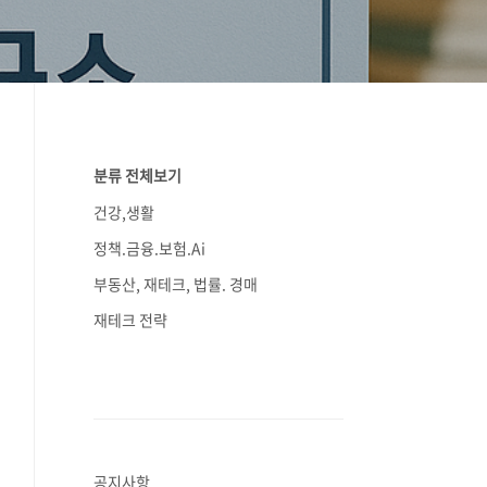
분류 전체보기
건강,생활
정책.금융.보험.Ai
부동산, 재테크, 법률. 경매
재테크 전략
공지사항