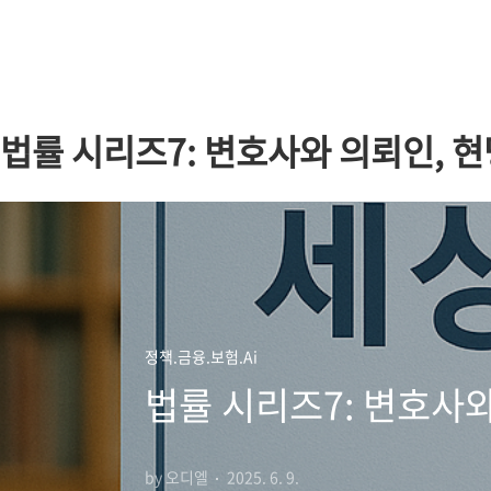
본문 바로가기
법률 시리즈7: 변호사와 의뢰인, 현
정책.금융.보험.Ai
법률 시리즈7: 변호사와
by 오디엘
2025. 6. 9.