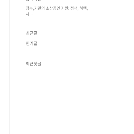
정부,기관의 소상공인 지원: 정책, 혜택,
사⋯
최근글
인기글
최근댓글