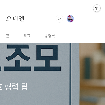
오디엘
홈
태그
방명록
호 협력 팁