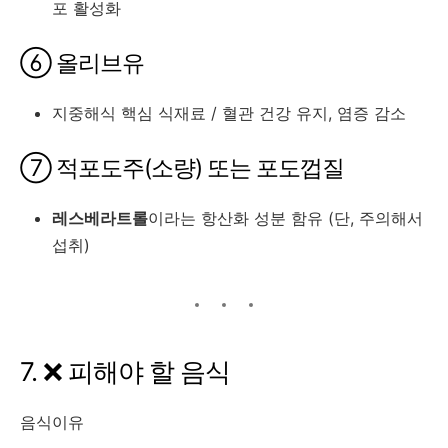
포 활성화
⑥ 올리브유
지중해식 핵심 식재료 / 혈관 건강 유지, 염증 감소
⑦ 적포도주(소량) 또는 포도껍질
레스베라트롤
이라는 항산화 성분 함유 (단, 주의해서
섭취)
7. ❌ 피해야 할 음식
음식이유