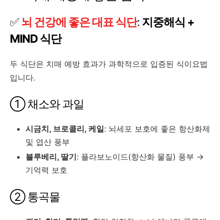
✅
뇌 건강에 좋은 대표 식단
:
지중해식 +
MIND 식단
두 식단은 치매 예방 효과가 과학적으로 입증된 식이요법
입니다.
① 채소와 과일
시금치, 브로콜리, 케일
: 뇌세포 보호에 좋은 항산화제
및 엽산 풍부
블루베리, 딸기
: 플라보노이드(항산화 물질) 풍부 →
기억력 보호
② 통곡물