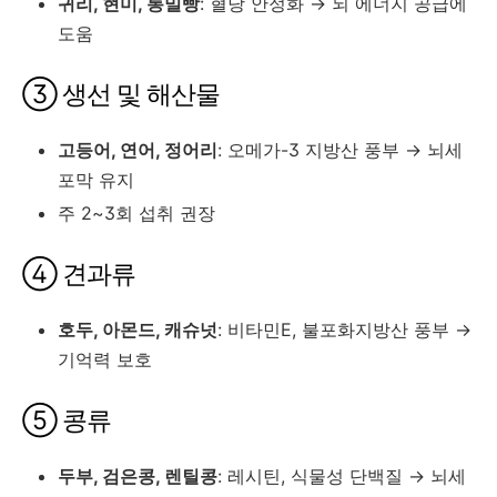
귀리, 현미, 통밀빵
: 혈당 안정화 → 뇌 에너지 공급에
도움
③ 생선 및 해산물
고등어, 연어, 정어리
: 오메가-3 지방산 풍부 → 뇌세
포막 유지
주 2~3회 섭취 권장
④ 견과류
호두, 아몬드, 캐슈넛
: 비타민E, 불포화지방산 풍부 →
기억력 보호
⑤ 콩류
두부, 검은콩, 렌틸콩
: 레시틴, 식물성 단백질 → 뇌세