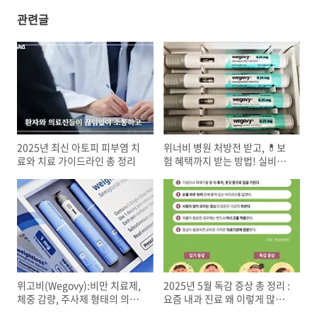
관련글
2025년 최신 아토피 피부염 치
위너비 병원 처방전 받고, 💊보
료와 치료 가이드라인 총 정리
험 혜택까지 받는 방법! 실비청
구 꿀팁 총정리
위고비(Wegovy):비만 치료제,
2025년 5월 독감 증상 총 정리 :
체중 감량, 주사제 형태의 의약
요즘 내과 진료 왜 이렇게 많을
품, 당료병 치료제, 의사 처방전
까?