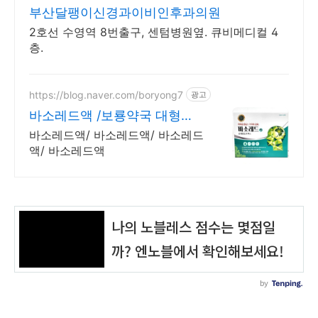
부산달팽이신경과이비인후과의원
2호선 수영역 8번출구, 센텀병원옆. 큐비메디컬 4
층.
https://blog.naver.com/boryong7
광고
바소레드액 /보룡약국 대형약
국/태릉입구,육사 근처
바소레드액/ 바소레드액/ 바소레드
액/ 바소레드액