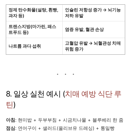
정제 탄수화물(설탕, 흰빵,
인슐린 저항성 증가 → 뇌기능
과자 등)
저하 유발
트랜스지방(마가린, 패스
염증 유발, 혈관 손상
트푸드 등)
고혈압 유발 → 뇌혈관성 치매
나트륨 과다 섭취
위험 증가
8. 일상 실천 예시 (
치매 예방 식단 루
틴
)
아침
: 현미밥 + 두부부침 + 시금치나물 + 블루베리 한 줌
점심
: 연어구이 + 샐러드(올리브유 드레싱) + 통밀빵