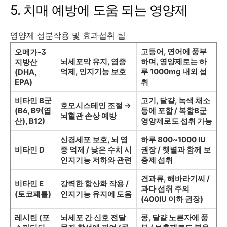
5. 치매 예방에 도움 되는 영양제
영양제 성분작용 및 효과섭취 팁
고등어, 연어에 풍부
오메가-3
뇌세포막 유지, 염증
하며, 영양제로는 하
지방산
억제, 인지기능 보호
루 1000mg 내외 섭
(DHA,
EPA)
취
비타민 B군
고기, 달걀, 녹색 채소
호모시스테인 조절 →
(B6, B9(엽
등에 포함 / 복합B군
뇌혈관 손상 예방
산), B12)
영양제로도 섭취 가능
신경세포 보호, 뇌 염
하루 800~1000 IU
비타민 D
증 억제 / 낮은 수치 시
권장 / 햇볕과 함께 보
인지기능 저하와 관련
충제 섭취
견과류, 해바라기씨 /
비타민 E
강력한 항산화 작용 /
과다 섭취 주의
(토코페롤)
인지기능 유지에 도움
(400IU 이하 권장)
레시틴 (포
뇌세포 간 신호 전달
콩, 달걀 노른자에 풍