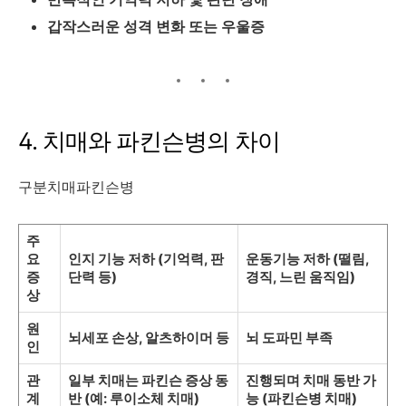
갑작스러운 성격 변화 또는 우울증
4. 치매와 파킨슨병의 차이
구분치매파킨슨병
주
요
인지 기능 저하 (기억력, 판
운동기능 저하 (떨림,
증
단력 등)
경직, 느린 움직임)
상
원
뇌세포 손상, 알츠하이머 등
뇌 도파민 부족
인
관
일부 치매는 파킨슨 증상 동
진행되며 치매 동반 가
계
반 (예: 루이소체 치매)
능 (파킨슨병 치매)