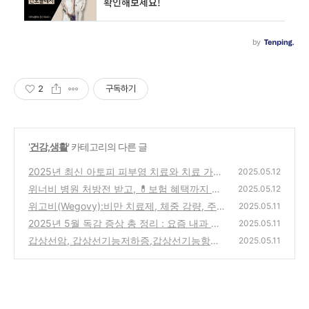
2
구독하기
'
건강,생활
' 카테고리의 다른 글
2025년 최신 아토피 피부염 치료와 치료 가이
2025.05.12
드라인 총 정리
위너비 병원 처방전 받고, 💊보험 혜택까지 받
(0)
2025.05.12
는 방법! 실비청구 꿀팁 총정리
위고비(Wegovy):비만 치료제, 체중 감량, 주
(0)
2025.05.11
사제 형태의 의약품, 당료병 치료제, 의사 처방
2025년 5월 독감 증상 총 정리 : 요즘 내과 진
2025.05.11
전 필요한 체중 감량 효과 최고, 총 정리 (꿀
료 왜 이렇게 많을까?
갑상선암, 갑상선기능저하증,갑상선기능항진
(0)
2025.05.11
팁)
(0)
증등, 증세,치료, 관리법 총 정리
(0)