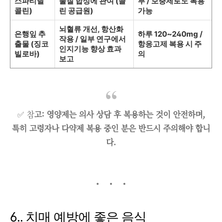
스파티딜
물질 합성에 관여 (콜
부 / 보충제로도 복용
콜린)
린 공급원)
가능
뇌혈류 개선, 항산화
은행잎 추
하루 120~240mg /
작용 / 일부 연구에서
출물 (징코
항응고제 복용 시 주
인지기능 향상 효과
빌로바)
의
보고
✅ 참
고: 영양제는 의사 상담 후 복용하는 것이 안전하며,
특히 고령자나 다약제 복용 중인 분은 반드시 주의해야 합니
다.
6.. 치매 예방에 좋은 음식