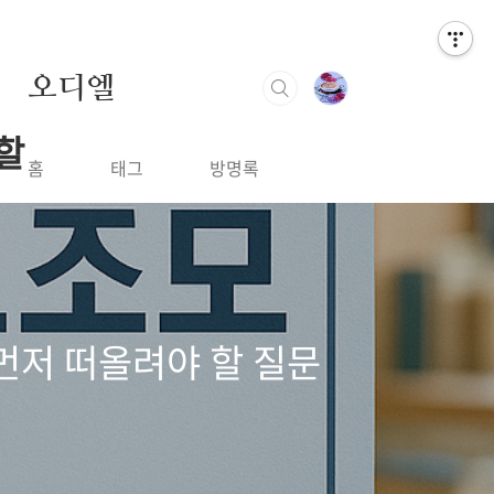
오디엘
할
홈
태그
방명록
 먼저 떠올려야 할 질문