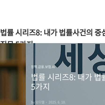
본문 바로가기
법률 시리즈8: 내가 법률사건의 중심
질문 5가지
정책.금융.보험.Ai
법률 시리즈8: 내가 법
5가지
by 오디엘
2025. 6. 10.