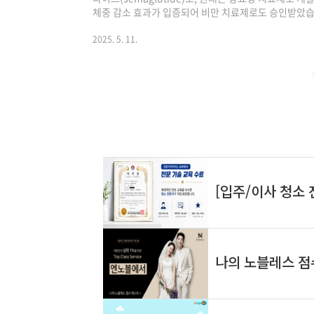
체중 감소 효과가 입증되어 비만 치료제로도 승인받았습
며, 식사 조절 및 운동과 병행할 때 효과가 더욱 높아집니
자나, 비만 관련 질환(예: 고혈압, 고지혈증 등)이 있
2025. 5. 11.
용으로는 메스꺼움, 구토, 설사, 변비 등이 있을 수 있
에 따라야 합니다. 1, 위고비의 주요 효과강력한 체중 감
시 평균 15% 내외의 ..