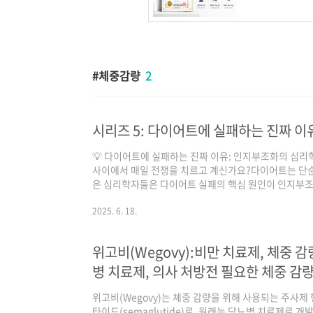
체중감량
2
시리즈 5: 다이어트에 실패하는 진짜 이
💡 다이어트에 실패하는 진짜 이유: 인지부조화의 심리학“
사이에서 매일 전쟁을 치르고 계신가요?다이어트는 단순
은 심리학자들은 다이어트 실패의 핵심 원인이 인지부조
서가 아니라 ‘마음의 갈등’ 때문우리는 다이어트 실패를
인지부조화(cognitive dissonance) 때문입니다
2025. 6. 18.
충돌할 때 느끼는 불편한 심리 상태입니다.목표: 나는 
도 야식을 먹고 있다.이런 갈등이 반복되면 결국 마음은
위고비(Wegovy):비만 치료제, 체중 감
으로 흐르게 됩니다.💔 반복되는 다..
병 치료제, 의사 처방전 필요한 체중 감량 
위고비(Wegovy)는 체중 감량을 위해 사용되는 주사
타이드(semaglutide)로, 원래는 당뇨병 치료제로