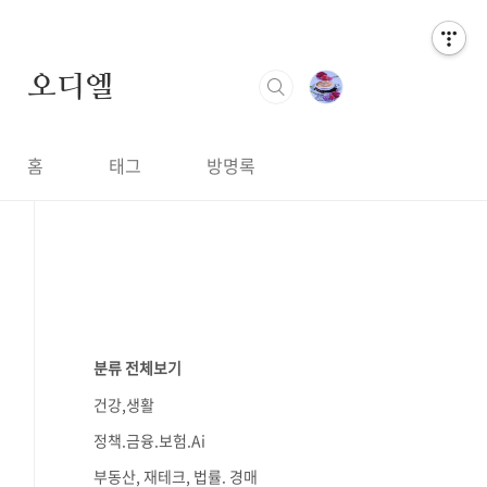
오디엘
홈
태그
방명록
분류 전체보기
건강,생활
정책.금융.보험.Ai
부동산, 재테크, 법률. 경매