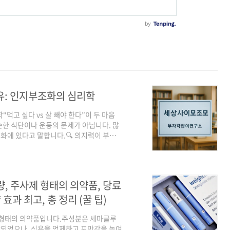
유: 인지부조화의 심리학
먹고 싶다 vs 살 빼야 한다”이 두 마음
한 식단이나 운동의 문제가 아닙니다. 많
화에 있다고 말합니다.🔍 의지력이 부족해
 자책하기 쉽지만, 심리학 용어로 보면 이는
.인지부조화란?두 가지 상반된 생각이나 감정이
건강하고 날씬해지고 싶다.현실: 나는 오늘
 합리화를 하거나 다이어트를 포기하는 쪽
량, 주사제 형태의 의약품, 당료
효과 최고, 총 정리 (꿀 팁)
제 형태의 의약품입니다.주성분은 세마글루
 개발되었으나, 식욕을 억제하고 포만감을 높여