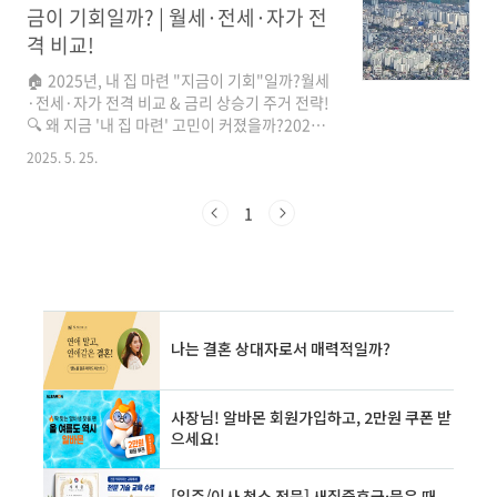
가능한 지역을 소개하고, 재건축 기대 단지까지
금이 기회일까? | 월세·전세·자가 전
상세히 안내합니다.📍 영등포구 – 입지 + 재건축
격 비교!
기대 단지의 조합당산삼성아파트 (전용 59㎡) –
최근 실거래 5.85억, 더블역세권(2·9호선)신길
🏠 2025년, 내 집 마련 "지금이 기회"일까?월세
우성아파트 (전용 49㎡) – 실거래 5.2억, 신길뉴
·전세·자가 전격 비교 & 금리 상승기 주거 전략!
타운 영향권영등포푸르지오 (전용 59㎡) – 6.1
🔍 왜 지금 '내 집 마련' 고민이 커졌을까?2025년
억 전후, 준신축급 입지 우수영등포구는 신길뉴
현재, 부동산 시장은 **혼란 속 '결정의 시간'**
2025. 5. 25.
타운 재개발, 문래·당산 일대 정비계..
에 들어섰습니다. 금리 상승, 전세 사기 우려 등
복합적인 요인들이 얽히면서 "지금 내 집을 사는
게 맞을까?"라는 고민은 더욱 깊어지고 있죠. 최
1
근 몇 년간 부동산 시장은 급변했습니다. 특히
2025년 현재, 아래 세 가지 요인이 내 집 마련 고
민을 더욱 증폭시키고 있습니다.**금리 상승**:
대출 이자 부담이 눈덩이처럼 불어나면서 '영
끌'의 부담이 커졌습니다.**전셋값 및 매매가 조
정**: 한편으로는 전셋값과 매매가가 동반 조정
되면서, 오히려 **실수요자에게는 유입 타이밍
**이 될 수 있다는..