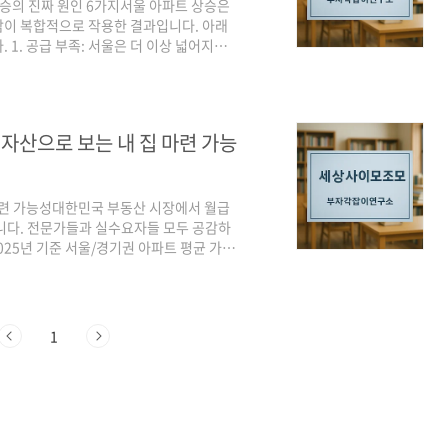
상승의 진짜 원인 6가지서울 아파트 상승은
감이 복합적으로 작용한 결과입니다. 아래
1. 공급 부족: 서울은 더 이상 넓어지지
며, 재개발·재건축 외에는 물량 확보가 어
물량은 연 3만 호 수준으로, 수요를 따라가
청년층, 고소득층, 자녀 교육을 고려한 가구
탈했던 인구가 다시 돌아오는 '회귀 수요'도
 자산으로 보는 내 집 마련 가능
 마련 가능성대한민국 부동산 시장에서 월급
니다. 전문가들과 실수요자들 모두 공감하
025년 기준 서울/경기권 아파트 평균 가격
의 절반인 150만 원을 매달 저축해도 14년
혼, 자녀 양육 등 현실적 지출을 전혀 고
 않고 모아도 11년 이상 소요된다는 연구
출을 활용해도 생활이 쉽지 않은 이유대출을
1