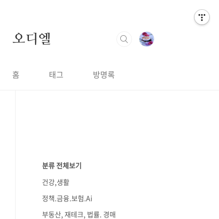
오디엘
홈
태그
방명록
분류 전체보기
건강,생활
정책.금융.보험.Ai
부동산, 재테크, 법률. 경매