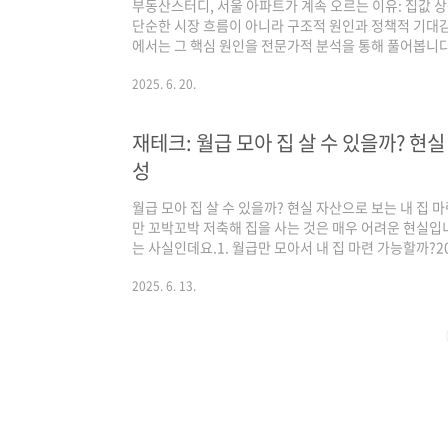
부동산스터디, 서울 아파트가 계속 오르는 이유: 집값 
단순한 시장 흐름이 아니라 구조적 원인과 정책적 기대
에서는 그 핵심 원인을 전문가적 분석을 통해 풀어봅니다. 
않는다서울 내 신규 택지 공급은 사실상 한계에 도달했으
렵습니다. 특히 2024~2026년 서울 아파트 입주 예정 
2025. 6. 20.
지 못하고 있습니다.2. 인구는 줄어도 수요는 늘어난다
들은 여전히 서울 중심에 집중하고 있으며, 외곽으로 이
재테크: 월급 모아 집 살 수 있을까? 현실
존재합니다.3. 재건축·재개발 기..
성
월급 모아 집 살 수 있을까? 현실 자산으로 보는 내 집
만 꼬박꼬박 저축해 집을 사는 것은 매우 어려운 현실입
는 사실인데요.1. 월급만 모아서 내 집 마련 가능할까?2
은 약 5억 원에 달합니다. 월급 300만 원 직장인이 월급
이상이 걸린다는 계산이 나옵니다.하지만 이는 생활비, 결
2025. 6. 13.
려하지 않은 이상적인 상황입니다.실제로는 한 푼도 쓰지
결과가 있지만, 이 역시 현실과는 거리가 멉니다.2. 대
받으면 원리금 상환 부담으..