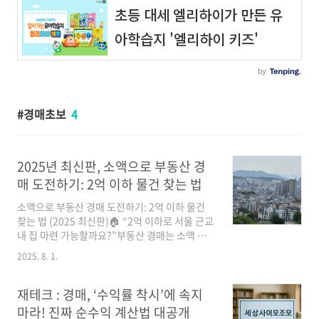
경매초보
4
2025년 최신판, 소액으로 부동산 경
매 도전하기: 2억 이하 물건 찾는 법
소액으로 부동산 경매 도전하기: 2억 이하 물건
찾는 법 (2025 최신판)🏠 “2억 이하로 서울 근교
내 집 마련 가능할까요?”부동산 경매는 소액 투
자자에게 열린 기회의 문입니다. 특히 2억 이하
2025. 8. 1.
물건은 초기 자본이 적은 사회초년생, 1인 가구,
시니어 투자자에게 최적화된 실전 투자처로 떠오
르고 있습니다.부동산학 교수이자 현업 경매 투
재테크 : 경매, ‘수익률 착시’에 속지
자자의 시선으로, 소액 경매 투자에 성공할 수 있
마라! 진짜 순수익 계산법 대공개