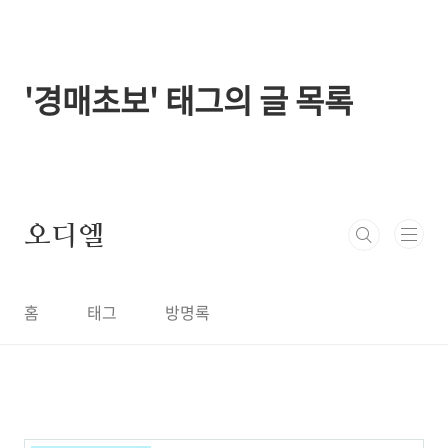
본문 바로가기
'경매초보' 태그의 글 목록
오디엘
홈
태그
방명록