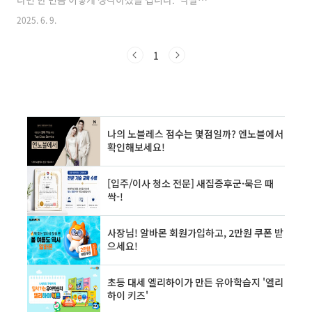
에 등록된 물건 중 ‘교통 인프라 양호’라고 홍보되
받으면 돈이 벌리는 줄 알았어요.”하지만 진짜 고
2025. 6. 9.
는 경우가 많습니다. 하지만 ..
수들은 이렇게 말합니다.“낙찰은 시작일 뿐, 회전
이 전부다.”오늘은 3개월 안에 원금 회수하는 고
수들의 경매 전략을 낱낱이 공개합니다. 1. 낙찰
1
이 곧 수익? 초보의 착각부터 깨야 한다많은 초보
자들이 낙찰 = 수익이라고 생각하지만, 현실은 다
릅니다.낙찰 → 잔금 납부 → 명도 → 리모델링
→ 임대 or 매도수개월~수년 동안 자금이 묶일 수
있음결국, 수익률은 좋아 보여도 회전율이 낮으
면 다음 투자가 막히게 됩니다.2. 고수의 시선은
‘낙찰가’가 아닌 ‘회전성’회전성이란, 투자한 자
금이 시장에서 얼마나 빨리 순환하는..