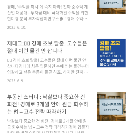
는 전략과 실제 사례를 바탕으로 2억 이하 경매
물건 찾는 노하우를 정리해 드립니다.[애드센스
경매, ‘수익률 착시’에 속지 마라! 진짜 순수익 계
광고 #1]📌 목차1. 부동산 경매란? 초보자를 위
산법 대공개– 투자금 대비 극대화된 수익을 위한
한 기초 용어 정리 2. 왜 2억 이하 경매 물건이 실
현미경 분석 부자각잡이연구소🏠 “경매 수익률
속 있는가? 3. 2025년 현재, 2억 이하로 가능한
12%!” 정말일까?“입찰가 1억에 월세 100만 원
2025. 6. 10.
지역 및 유형 4. 2억 이하 경매 물건 찾는 실전 노
이면 수익률 12%!”경매 투자 설명회를 들으면
하우 5. 실제..
이런 말, 많이 들으셨죠?하지만…👉 실제로는
명도 비용, 세금, 수리비, 공실 리스크 등 빠진 계
재테크:🏃‍♂️ 경매 초보 탈출! 고수들은
산이 너무 많습니다.당신이 기대한 수익률은 착
절대 이런 물건 안 삽니다
시일 수 있습니다.🔍 진짜 수익률, 이렇게 계산해
야 정확합니다투자 전 반드시 따져야 할 5가지 항
🏃‍♂️ 경매 초보 탈출! 고수들은 절대 이런 물건 안
목을 소개합니다.1️⃣ 실투자금 확인낙찰가 + 세금
삽니다경매에 처음 입문하면 눈에 띄는 물건부터
+ 명도비 + 리모델링비 + ..
입찰하고 싶은 충동이 들곤 하죠. 하지만 진짜 고
수들은 절대 손대지 않는 물건이 있습니다. 이유
2025. 6. 9.
는 명확합니다. ‘수익률’이 안 나오기 때문입니
다. 이번 글에서는 경매 초보가 흔히 실수하는 투
자 중, 고수들이 피하는 대표적인 ‘수익률 떨어지
부동산 스터디 : 낙찰보다 중요한 건
는 경매 물건 3가지’를 소개합니다. 이 글을 끝까
회전! 경매로 3개월 안에 원금 회수하
지 읽으면, 어떤 물건은 눈앞에서 스쳐가더라도
는 법 – 고수 전략 따라하기
놓치는 게 이득이란 걸 알게 될 겁니다. 1. 역세권
이 아닌데도 ‘대중교통 인프라 좋음’이라며 과장
낙찰보다 중요한 건 회전! 경매로 3개월 안에 원
된 물건📌 대표 사례: 수도권 외곽, 지하철역까지
금 회수하는 법 – 고수 전략 따라하기경매 입문자
도보 20분 이상 소요되는 빌라법원경매 사이트
라면 한 번쯤 이렇게 생각하셨을 겁니다.“낙찰만