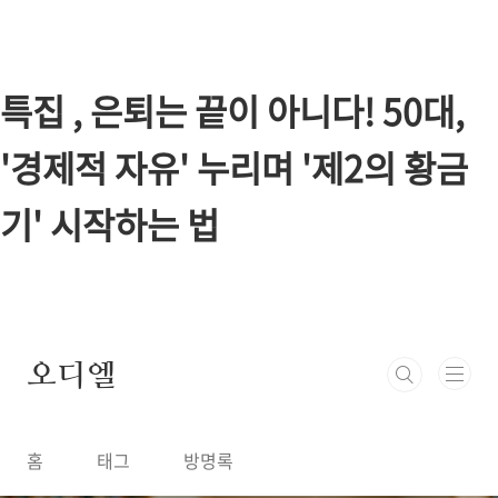
본문 바로가기
특집 , 은퇴는 끝이 아니다! 50대,
'경제적 자유' 누리며 '제2의 황금
기' 시작하는 법
오디엘
홈
태그
방명록