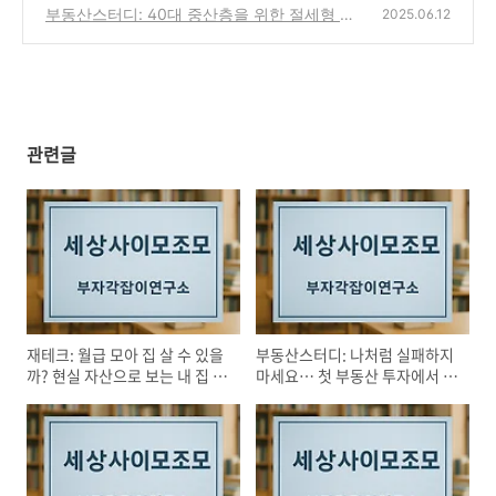
를 책임질 '건물' 투자의 비밀
부동산스터디: 40대 중산층을 위한 절세형 부
(0)
2025.06.12
동산 포트폴리오 제안서
(0)
관련글
재테크: 월급 모아 집 살 수 있을
부동산스터디: 나처럼 실패하지
까? 현실 자산으로 보는 내 집 마
마세요… 첫 부동산 투자에서 꼭
련 가능성
지켜야 할 5가지 기준