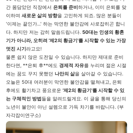
간 몸담았던 직장에서
은퇴를 준비
하거나, 이미 은퇴를 맞
이하며
새로운 삶의 방향
을 고민하게 되죠. 많은 분들이
'이제는 끝인가...' 하는 막연한 불안감에 사로잡히곤 합니
다. 하지만 저는 감히 말씀드립니다.
50대는 인생의 황혼
기가 아니라, 오히려 '제2의 황금기'를 시작할 수 있는 가장
멋진 시기
라고요!
물론 쉽지 않은 도전일 수 있습니다. 하지만 제대로 준비
한다면, **은퇴 후**에도
경제적 자유
를 누리며 젊은 시절
에는 꿈도 꾸지 못했던
나만의 삶
을 살아갈 수 있습니다.
오늘은 50대 여러분이 막연한 불안감을 떨쳐내고, 은퇴
후에도 활기차고 풍요로운
'제2의 황금기'를 시작할 수 있
는 구체적인 방법
들을 알려드릴게요. 이 글을 통해 당신의
노년이 불안이 아닌 설렘으로 가득 차기를 바랍니다. (부
자각잡이연구소)