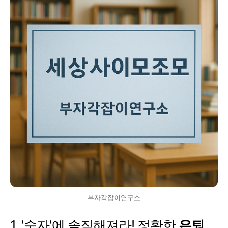
부자각잡이연구소
1. '숫자'에 솔직해져라! 정확한
은퇴