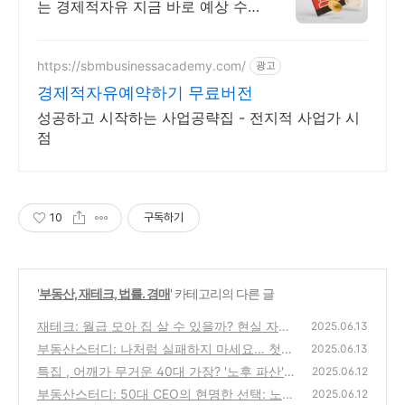
는 경제적자유 지금 바로 예상 수
익률 확인 & 전문 큐레이터 상담을
받아보세요!
https://sbmbusinessacademy.com/
광고
경제적자유예약하기 무료버전
성공하고 시작하는 사업공략집 - 전지적 사업가 시
점
10
구독하기
'
부동산, 재테크, 법률. 경매
' 카테고리의 다른 글
재테크: 월급 모아 집 살 수 있을까? 현실 자산
2025.06.13
으로 보는 내 집 마련 가능성
부동산스터디: 나처럼 실패하지 마세요… 첫
(4)
2025.06.13
부동산 투자에서 꼭 지켜야 할 5가지 기준
특집 , 어깨가 무거운 40대 가장? '노후 파산'
(0)
2025.06.12
피하고 '연금 부자' 되는 필승 전략
부동산스터디: 50대 CEO의 현명한 선택: 노후
(10)
2025.06.12