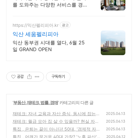
를 도와주는 다양한 서비스를 경험
해 보세요
https://익산펠리피아.kr
광고
익산 세움펠리피아
익산 동부권 시대를 열다, 6월 25
일 GRAND OPEN
공감
구독하기
'
부동산, 재테크, 법률. 경매
' 카테고리의 다른 글
재테크: 자녀 교육과 자산 증식, 동시에 잡는
2025.06.13
부동산 투자법
재테크: 월급 모아 집 살 수 있을까? 현실 자산
(0)
2025.06.13
으로 보는 내 집 마련 가능성
특집 , 은퇴는 끝이 아니다! 50대, '경제적 자
(4)
2025.06.13
유' 누리며 '제2의 황금기' 시작하는 법
특집 , 어깨가 무거운 40대 가장? '노후 파산'
(12)
2025.06.12