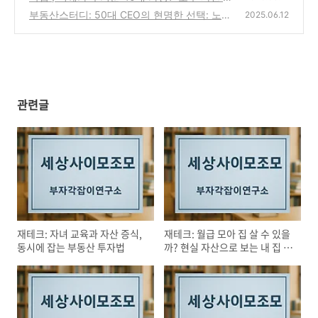
피하고 '연금 부자' 되는 필승 전략
부동산스터디: 50대 CEO의 현명한 선택: 노후
(10)
2025.06.12
를 책임질 '건물' 투자의 비밀
(0)
관련글
재테크: 자녀 교육과 자산 증식,
재테크: 월급 모아 집 살 수 있을
동시에 잡는 부동산 투자법
까? 현실 자산으로 보는 내 집 마
련 가능성