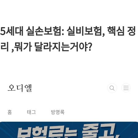
본문 바로가기
5세대 실손보험: 실비보험, 핵심 정
리 ,뭐가 달라지는거야?
오디엘
홈
태그
방명록