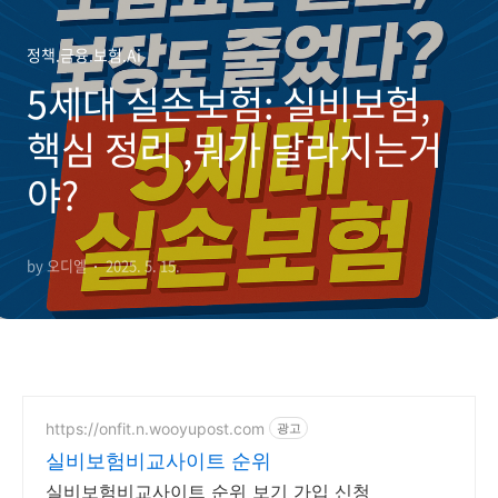
정책.금융.보험.Ai
5세대 실손보험: 실비보험,
핵심 정리 ,뭐가 달라지는거
야?
by 오디엘
2025. 5. 15.
https://onfit.n.wooyupost.com
광고
실비보험비교사이트 순위
실비보험비교사이트 순위 보기 가입 신청