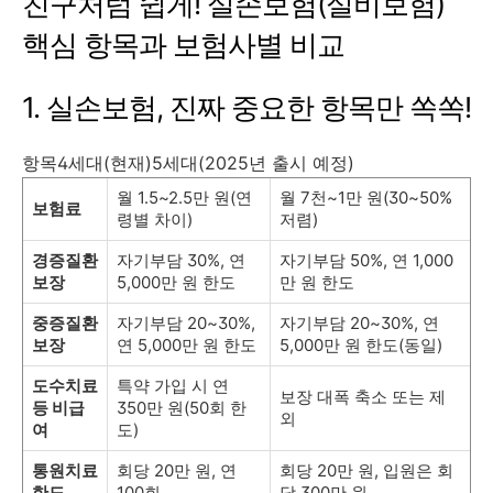
친구처럼 쉽게! 실손보험(실비보험)
핵심 항목과 보험사별 비교
1. 실손보험, 진짜 중요한 항목만 쏙쏙!
항목4세대(현재)5세대(2025년 출시 예정)
월 1.5~2.5만 원(연
월 7천~1만 원(30~50%
보험료
령별 차이)
저렴)
경증질환
자기부담 30%, 연
자기부담 50%, 연 1,000
보장
5,000만 원 한도
만 원 한도
중증질환
자기부담 20~30%,
자기부담 20~30%, 연
보장
연 5,000만 원 한도
5,000만 원 한도(동일)
도수치료
특약 가입 시 연
보장 대폭 축소 또는 제
등 비급
350만 원(50회 한
외
여
도)
통원치료
회당 20만 원, 연
회당 20만 원, 입원은 회
한도
100회
당 300만 원