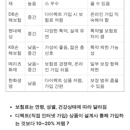
재
높음
스 우수
을 수 있음
DB손
다이렉트 가입 시 보
온라인 가입 익
중간
해보험
험료 저렴
숙해야 함
현대해
다양한 특약, 설계 유
특약별 보험료
중간
상
연
차이 큼
KB손
낮음~
가성비 좋음, 젊은 층
특약 제한 가능
해보험
중간
선호
성
메리츠
낮음~
보험료 경쟁력, 온라
일부 보장 항목
화재
중간
인 가입 쉬움
제한
한화생
다이렉트 상품 저렴,
보장 범위 좁을
낮음
명
가입 간편
수 있음
보험료는 연령, 성별, 건강상태에 따라 달라짐
디렉트(직접 인터넷 가입) 상품이 설계사 통해 가입하
는 것보다 10~20% 저렴 7