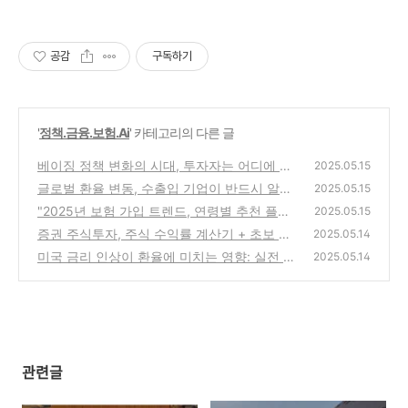
공감
구독하기
'
정책.금융.보험.Ai
' 카테고리의 다른 글
베이징 정책 변화의 시대, 투자자는 어디에 주
2025.05.15
목해야 하나?
글로벌 환율 변동, 수출입 기업이 반드시 알아
(0)
2025.05.15
야 할 리스크 대응과 헤지 전략
"2025년 보험 가입 트렌드, 연령별 추천 플랜
(0)
2025.05.15
은 이것!""내 나이에 가장 유리한 보험은?
증권 주식투자, 주식 수익률 계산기 + 초보 투
(1)
2025.05.14
자자 필독 가이드
미국 금리 인상이 환율에 미치는 영향: 실전 분
(0)
2025.05.14
석
(0)
관련글