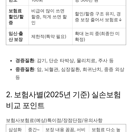
보험료
비급여 많이 쓰면
할인/할증 구조 유지, 경
할인/할
할증, 적게 쓰면 할
증 보장 줄어서 보험료↓
증
인
임신·출
확대 논의 중(최종안 미
제한적(특약 필요)
산 보장
확정)
경증질환
: 감기, 단순 타박상, 물리치료, 주사 등
중증질환
: 암, 뇌혈관, 심장질환, 희귀난치, 중증 외상
등
2. 보험사별(2025년 기준) 실손보험
비교 포인트
보험사보험료(예상)특이점/장점단점/유의사항
삼성화
중간~
보장 내용 꼼꼼, 서비
보험료 다소 높