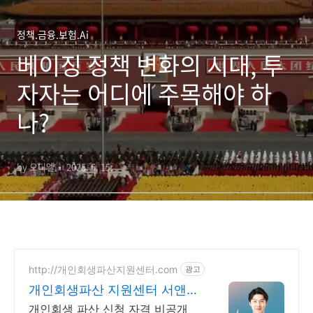
정책.금융.보험.Ai
베이징 정책 변화의 시대, 투
자자는 어디에 주목해야 하
나?
by 오디엘
2025. 5. 15.
http://개인회생파산지원센터.com
광고
개인회생파산 지원센터 서앤율
빚탕감 모든 부채 해결
개인회생 파산 신청 자격 비공개