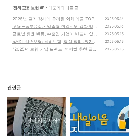
'
정책.금융.보험.Ai
' 카테고리의 다른 글
2025년 달러 강세에 유리한 외화 예금 TOP3
2025.05.16
– 전문가가 뽑은 환테크 전략
고용노동부: 50대 맞춤형 취업지원 강화 방안
(0)
2025.05.16
- 고용플래너, 신중년 특화 훈련, 중장년 고용
글로벌 환율 변동, 수출입 기업이 반드시 알아
2025.05.15
네트워크
야 할 리스크 대응과 헤지 전략
(0)
5세대 실손보험: 실비보험, 핵심 정리 ,뭐가 달
(0)
2025.05.15
라지는거야?
"2025년 보험 가입 트렌드, 연령별 추천 플랜
(0)
2025.05.15
은 이것!""내 나이에 가장 유리한 보험은?
(1)
관련글