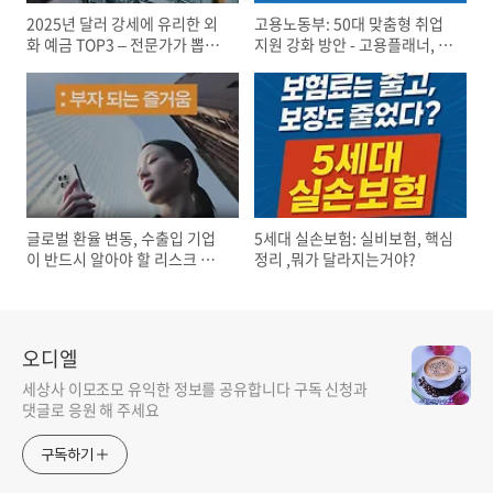
2025년 달러 강세에 유리한 외
고용노동부: 50대 맞춤형 취업
화 예금 TOP3 – 전문가가 뽑은
지원 강화 방안 - 고용플래너, 신
환테크 전략
중년 특화 훈련, 중장년 고용네
트워크
글로벌 환율 변동, 수출입 기업
5세대 실손보험: 실비보험, 핵심
이 반드시 알아야 할 리스크 대
정리 ,뭐가 달라지는거야?
응과 헤지 전략
오디엘
세상사 이모조모 유익한 정보를 공유합니다 구독 신청과
댓글로 응원 해 주세요
구독하기