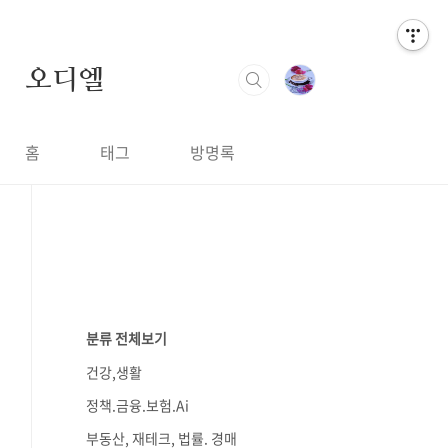
오디엘
홈
태그
방명록
분류 전체보기
건강,생활
정책.금융.보험.Ai
부동산, 재테크, 법률. 경매