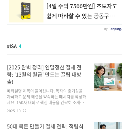
ISA
4
[2025 완벽 정리] 연말정산 절세 전
략: '13월의 월급' 만드는 꿀팁 대방
출!
메타설명 제목이 들어갑니다. 독자의 호기심을
자극하고 문제 해결을 약속하는 메시지를 작성하
세요. 150자 내외로 핵심 내용을 간략히 소개하
세요! 첫 번째 도입 문단입니다. 독자의 공감을 얻
2025. 10. 22.
을 수 있는 상황을 묘사하세요. 독자가 경험했을
법한 문제점이나 고민을 언급하고, 이 글을 통해
해결할 수 있다는 희망을 주세요. 친근한 어투를
50대 목돈 만들기 절세 전략: 적립식