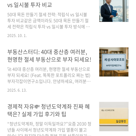
사용하고 마지막에 이모티콘을 넣으면 더 좋습니
vs 일시불 투자 비교
다! 😊 첫 번째 주요 섹션 제목 🤔첫 번째 섹션의
내용을 작성하세요. 주제에 대한 기본 개념이나
50대 목돈 만들기 절세 전략: 적립식 vs 일시불
배경 설명을 포함하면 좋습니다. 추가 설명이나
투자 비교같은 금액이라도 50대 목돈 만들기 절
세부 내용을 계속해서 작성하세요. 독자가 쉽게
세 전략은 적립식 투자 vs 일시불 투자 방식에 따
이해할 수 있도록 전문 용어는 풀어서 설명해주
라 결과가 크게 달라집니다.많은 중장년층이 고
2025. 10. 1.
세요. 💡 알아두세요!중요한 정보나 유용한 팁을
민하는 것은 은퇴 전 안정적인 목돈 마련과 세금
여기에 작성하세요. 독자가 꼭 기억해야 할 ..
부담을 줄이는 방법입니다.이 글에서는 ① 적립
식과 일시불 투자 차이, ② 절세 효과 극대화 방
부동산스터디: 40대 중산층 여러분,
법, ③ 실제 계산 예시와 관련 기관 자료 까지 정
현명한 절세 부동산으로 부자 되세요!
리하여 실행 가능한 가이드를 제공합니다.📌 목
차50대 목돈 만들기, 왜 절세 전략이 중요한가?
🚀 40대 중산층 여러분, 현명한 절세 부동산으로
적립식 투자 vs 일시불 투자: 기본 개념과 차이세
부자 되세요! (Feat. 똑똑한 포트폴리오 짜는 법)
금 부담 줄이는 절세형 상품 비교실제 시뮬레이
부자각잡이연구소입니다. 안녕하세요, 여러분!
션: 3천만 원 투자 차이50대 중장년 목돈 마련 체
직장생활 15년 차, 자녀 교육비 걱정부터 노후 준
2025. 6. 13.
크리스트1. 50대 목돈 만들기, 왜 절세 전략이 중
비까지, 요즘 밤잠 설치시는 40대 중산층 분들 많
요한가?50대는 은퇴를 앞두고 있어..
으시죠? 저도 여러분과 같은 고민을 하고 있답니
다. 그런데 이 고민을 조금이라도 덜어줄 수 있는
경제적 자유💸 청년도약계좌 진짜 혜
방법이 있다면 어떨까요? 바로 '절세형 부동산 포
택은? 실제 가입 후기와 팁
트폴리오'에 그 해답이 있습니다!"에이, 부동산
투자는 어렵고, 세금도 복잡하잖아요!"라고 생각
“청년도약계좌, 정말 이득일까요?”요즘 2030 청
하실 수 있어요. 하지만 오늘 저와 함께 핵심만 쏙
년들 사이에서 청년도약계좌 가입 열풍이 불고
쏙 파헤쳐 본다면, 여러분도 똑똑한 부동산 자산
있습니다.하지만 단순한 정부 지원 상품이라기보