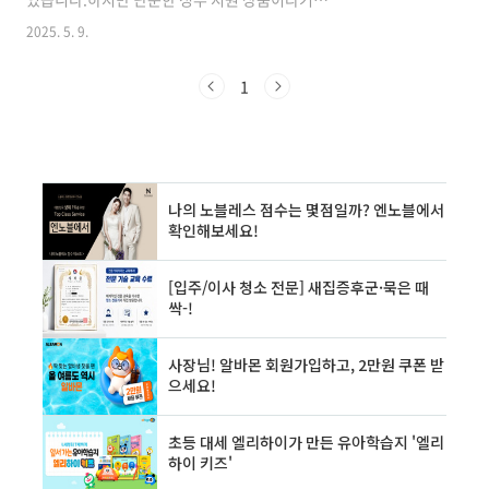
가가 될 수 있답니다. 자, 그럼 시작해 볼까요?
다, 전략적으로 활용해야 손해를 안 봅니다.오늘
2025. 5. 9.
### Q1. 40대 중산층, 왜 절세형 부동산 포트폴
은 실제 가입자 입장에서 청년도약계좌 혜택과
리오가 필요한가요?A. ..
꿀팁을 솔직하게 공유해볼게요. ## 청년세대 미
래의 경제적 자유를 찾아야 한다. “5년 5천만 원?
1
청년이 가입하면 생기는 일” ✔️ 청년도약계좌란?
청년도약계좌는 19~34세 청년에게 자산 형성을
돕기 위해 정부가 지원금을 함께 적립해주는 금
융 상품입니다. 최대 월 70만 원까지 납입 가능하
며, 5년간 5,000만 원까지 모을 수 있다는 점에서
관심을 끌고 있습니다.가입조건: 연소득 7,500만
원 이하, 가구소득 중위 180% 이하정부지원금:
최대 연 240만 원의무기간:..