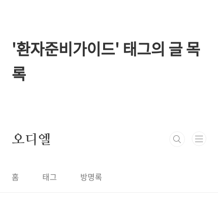
본문 바로가기
'환자준비가이드' 태그의 글 목
록
오디엘
홈
태그
방명록