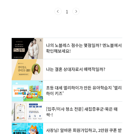
방은 활력을 잃어가며 **지방 소멸**이라는 절박
한 위기에 처해 있습니다. 청년들은 일자리를 찾
1
아 수도권으로 떠나고, 지방에는 고령화만 심화
되어 **지역 양극화**는 날마다 심화되는 양상입
니다.본고는 **지방 소멸**의 현실을 면밀히 진
단하고, 이를 막기 위한 핵심 전략으로서 **균형
발전 정책**의 중요성과 새로운 성장 동력으로
부상하는 **로컬 크리에이터**의 역할을 심층적
으로 분석하고자 합니다. **수도권 집중화 해소
**를 넘어, 모든 지역이 고유한 가치를 발견하
고..