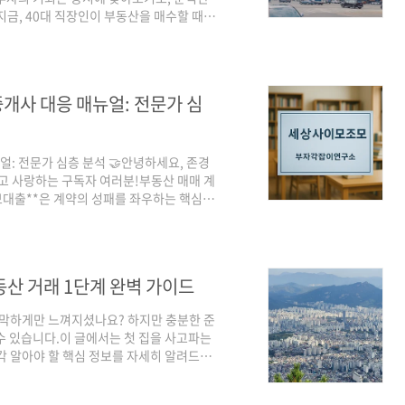
지금, 40대 직장인이 부동산을 매수할 때
리했습니다. 아래 체크리스트를 통해 개인
 (요약)재무 구조 점검: 월 소득 대비 원
정 vs 변동, 금리 상승 시 시나리오 점검전
지역 호재·유동성: 교통·개발계획·인구유입
중개사 대응 매뉴얼: 전문가 심
얼: 전문가 심층 분석 🤝안녕하세요, 존경
그리고 사랑하는 구독자 여러분!부동산 매매 계
보대출**은 계약의 성패를 좌우하는 핵심
 예상치 못하게 대출이 무산된다면 어떻게 될
 공인중개사 모두에게 큰 혼란과 **법적 책
에서 발생할 수 있는 **법적 책임**의 범
는지, 그리고 매수인과 매도인이 알아야 할
동산 거래 1단계 완벽 가이드
, 막막하게만 느껴지셨나요? 하지만 충분한 준
수 있습니다.이 글에서는 첫 집을 사고파는
각 알아야 할 핵심 정보를 자세히 알려드릴
산은 우리 인생에서 가장 큰 재정적 결정 중
나가 큰 손실로 이어질 수 있죠. 철저한 준