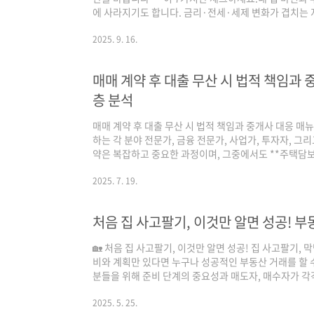
에 사라지기도 합니다. 금리·전세·세제 변화가 겹치는 
반드시 확인해야 할 핵심 포인트를 쉽고 실전적으로 정
상황에 맞는 합리적 결정을 하세요. 실전 체크리스트 7가지
2025. 9. 16.
리금 상환비율(권장 30% 이하) 확인금리·대출 조건: 고
세·매매 시그널: 전세가율, 매매/전세 전환 비용 확인
매매 계약 후 대출 무산 시 법적 책임과 
동향 체크세금·규제: 양도세·..
층 분석
매매 계약 후 대출 무산 시 법적 책임과 중개사 대응 매뉴
하는 각 분야 전문가, 금융 전문가, 사업가, 투자자, 
약은 복잡하고 중요한 과정이며, 그중에서도 **주택담
요소입니다. 그런데 만약 어렵게 체결한 매매 계약 후,
까요? 이 상황은 매수인, 매도인, 그리고 계약을 중개한
2025. 7. 19.
임** 문제를 야기할 수 있습니다.오늘은 이러한 위기 상황
위와 함께, 공인중개사가 어떻게 현명하게 대처해야 하
처음 집 사고팔기, 이것만 알면 성공! 부
필수적인 내용들을 **구체적이..
🏡 처음 집 사고팔기, 이것만 알면 성공! 집 사고팔기
비와 계획만 있다면 누구나 성공적인 부동산 거래를 할 
분들을 위해 준비 단계의 중요성과 매도자, 매수자가 각
게요!💰 부동산 거래, 왜 준비가 가장 중요할까요?부동
하나입니다.수억 원이 오가는 거래인 만큼, 작은 실수 하
2025. 5. 25.