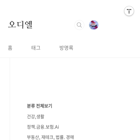
오디엘
홈
태그
방명록
분류 전체보기
건강,생활
정책.금융.보험.Ai
부동산, 재테크, 법률. 경매