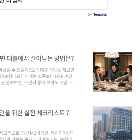
 하면 대출에서 살아남는 방법은?
 살아남을 수 있을까?요즘 대출 상담을 해보면
돌려보셨나요?”이제는 소득보다 DSR 계산
 진행해보면, 조건이 좋아 보여도 계산 한
산 안 하면 왜 거절됐는지조차 모릅니다주담대
 한 번이 대출 가능 금액을 수천만 원 바
까?DSR은 단순한 숫자가 아닙니다.금융권
최종 기준입니다.예전에는 LTV나 신용점수
장인을 위한 실전 체크리스트 7
 체크리스트 7가지40대라면 ‘타이밍’이 자
 투자의 기회는 동시에 찾아오기도, 순식간