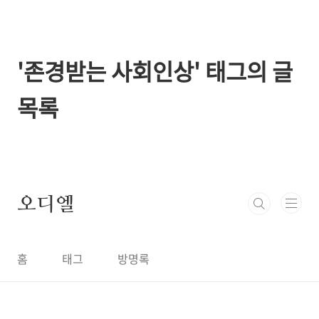
본문 바로가기
'존경받는 사회인상' 태그의 글
목록
오디엘
홈
태그
방명록