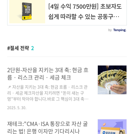
절세 전략
2
2단원-자산을 지키는 3대 축: 현금 흐
름 · 리스크 관리 · 세금 체크
📌 자산을 지키는 3대 축: 현금 흐름 · 리스크 관
리 · 세금 체크자산을 지키려면 “돈이 새는 구
멍”부터 막아야 합니다.바로 그 핵심이 3대 축입
니다.💸 ① 현금 흐름이 먼저다매달 빠져나가는
2025. 5. 30.
이자 · 고정비 · 소비부터 점검하세요.가계부 앱
으로 수입/지출 정리신용카드 한도 제한 & 자동
결제 점검OTT, 유료앱 등 불필요한 자동결제 해
재테크:"CMA·ISA 통장으로 자산 굴
지“절약은 감정이 아닌 시스템입니다.”소비 통제
리는 법! 은행 이자만 기다리시나