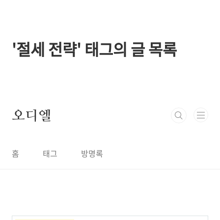
본문 바로가기
'절세 전략' 태그의 글 목록
오디엘
홈
태그
방명록