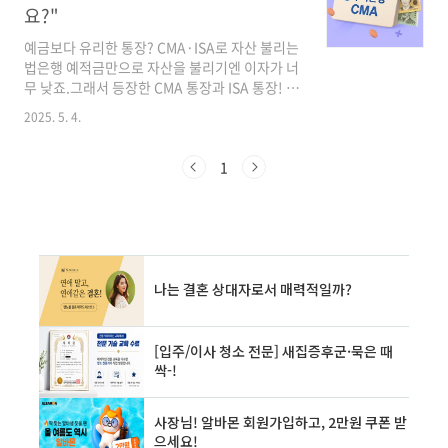
를 루틴화하세요.⚠️ ② 위험은 줄이고, 보장은 늘
요?"
려라무리한 대출과 레버리지는 자산을 깎아먹는
지름길입니다.보유 보험(상해/질병) 점검 → 부
예금보다 유리한 통장? CMA·ISA로 자산 불리는
족한 보장 채우기고위험 투자보다, 안정형 금융
법은행 예적금만으로 자산을 불리기엔 이자가 너
상품 우선 고려“리스크 관리가 곧 자산 방어입니
무 낮죠.그래서 등장한 CMA 통장과 ISA 통장! 이
다.”💰 ③ 세금이 수익을 잡아먹는다지금 내고 있
통장들은 단순한 예금이 아닌 투자와 절세가 결
2025. 5. 4.
는 세금, 제대로 알고 계신가요?부동산 양도..
합된 상품입니다.1. CMA 통장: 수시 입출금 가능
+ 이자CMA (Cash Management Account)는
증권사에서 제공하는 수시 입출금 가능한 투자통
1
장입니다.예치한 자금을 국공채, RP 등에 투자해
이자 수익 발생하루만 맡겨도 이자 발생 (연
2~3% 수준)출금 자유롭고, 체크카드 연결 가능
2. ISA 통장: 절세 혜택까지! ISA (Individual
Savings Account)는 개인종합자산관리 계좌
로, 투자+저축+세제 혜택을 모두 누릴 수 있는 상
품입니다. 연 2,000만 원까지 납입 가능..