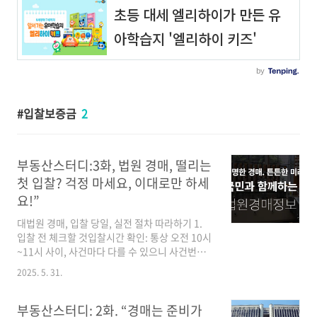
입찰보증금
2
부동산스터디:3화, 법원 경매, 떨리는
첫 입찰? 걱정 마세요, 이대로만 하세
요!”
대법원 경매, 입찰 당일, 실전 절차 따라하기 1.
입찰 전 체크할 것입찰시간 확인: 통상 오전 10시
~11시 사이, 사건마다 다를 수 있으니 사건번호
로 다시 확인입찰장소: 담당 법원 경매계 위치를
2025. 5. 31.
미리 파악준비물 점검:✔️ 신분증✔️ 입찰보증금
(현금 또는 수표)✔️ 입찰봉투 & 입찰서✔️ 필기도
구 (검은색 펜)💡 실전 팁: 1시간 전에는 도착해
부동산스터디: 2화. “경매는 준비가