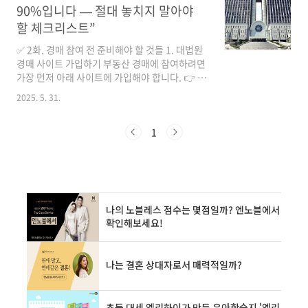
입찰서 작성 공간과 분위기를 익혀두는 것이 좋
90%입니다 — 절대 놓치지 말아야
습니다.2. 법원 경매, 도착부터 입찰함까지📍 사
할 체크리스트”
례: 2025년 4월, 서울중앙지방법원 경매 참여자
박모 씨오전 9시 30분, 박 씨는 서울중앙지법 경
✅ 2화. 경매 참여 전 준비해야 할 것들 1. 대법원
매계에 도착해 대기표를 뽑았습니다. 약 15명의
경매 사이트 가입하기 부동산 경매에 참여하려면
입찰자가 줄지어 입장 대기 중이었고, 각자 입찰
가장 먼저 아래 사이트에 가입해야 합니다. 👉 대
봉투를 작성하며 긴장한 모습이었습니다.📥 입찰
법원 경매 사이트 바로가기 회원가입: 이메일 인
2025. 5. 31.
서 작성 공간: 법원 ..
증 + 공동인증서 등록 필요검색 기능 익히기: 주
소, 사건번호, 법원명 등으로 검색 가능관심물건
등록: ‘관심물건 담기’로 원하는 물건 정리 가능
1
💡 팁: ‘오늘의 경매’ 메뉴에서 당일 입찰 물건을
한눈에 볼 수 있어요.2. 입찰보증금과 입찰자격
확인입찰자격: 만 19세 이상 개인 또는 법인 (미
성년자, 금치산자 불가)입찰보증금: 최저매각가
의 10% 필요예시: 최저가 2억 원 → 입찰보증금
은 2천만 원 준비💡 낙찰 실패 시 보증금은 전액
환불됩니다.3. 서류 준비와 기초 권리분석필수
서류: 입찰서, 입찰봉..