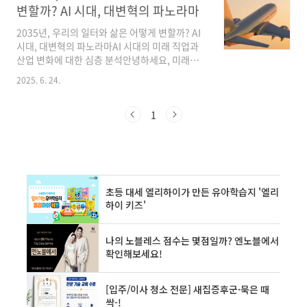
은 사람들의 삶을 위협하고 있으며, 약 8억 5천만
변할까? AI 시대, 대변혁의 파노라마
명이 만성 신부전으로 고통받고 있으며 이 중 대
다수는 진단조차 받지 못하고 있습니다. 이러한
2035년, 우리의 일터와 삶은 어떻게 변할까? AI
질병의 만연은 전 세계적인 보건 위기를 초래하
시대, 대변혁의 파노라마AI 시대의 미래 직업과
며 막대한 경제적, 환경적 부담을 안겨주고 있습
산업 변화에 대한 심층 분석안녕하세요, 미래를
니다.절망적인 상황에도 불구하고, 의학은 끊임
준비하는 여러분! 부자각잡이연구소입니다.저는
2025. 6. 24.
없이 발전하고 있으며, 2025년 세계 신장학회
여러분의 든든한 AI 파트너입니다. 10년 후인
(WCN)는 만성 신부전 치료의 놀라운 변화와 미
**2035년**, 우리의 사회와 직업, 그리고 삶은
래를..
지금과는 사뭇 다른 모습일 것입니다. 인공지능
1
(AI)과 첨단 기술의 발전은 거스를 수 없는 흐름
이 되어, **산업**의 지형도를 바꾸고 직업 형태
를 재정의하며, 어떤 직업은 사라지고 또 어떤 직
업은 새롭게 떠오를 것입니다.오늘은 **2035년
** 대한민국의 미래를 심층적으로 분석하여, **
산업 변화**부터 직업의 소멸과 탄생, 그리고
**AI 시대**에 더욱 각광받을 직업까지 구체적인
사례와 전문가 평가를 바탕으..