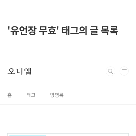
본문 바로가기
'유언장 무효' 태그의 글 목록
오디엘
홈
태그
방명록