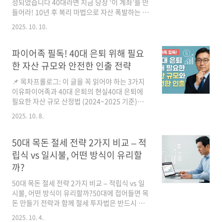
성되었습니다 40대라면 지금 당장 ‘이 계좌’를 만
이해할 수 있도록 전문 용어는 풀어서 설명해주
들어라! 10년 후 복리 마법으로 자산 폭발하는 재
세요. 💡 알아두세요!중요한 정보나 유용한 팁을
테크 비밀40대는 재테크의 골든 타임입니다. 월
2025. 10. 10.
여기에 작성하세요. 독자가 꼭 기억해야 할 ..
급은 오르지만 지출도 커지고, 자녀 교육비·주택
대출·노후 준비까지 삼중 압박이 몰려오는 시기
죠. 오늘 바로 계좌를 개설하지 않으면, 10년 뒤
파이어족 필독! 40대 은퇴 위해 필요
자산이 동료보다 수천만 원 뒤처질 수 있습니다.
한 자산 규모와 안전한 인출 전략
이 글을 끝까지 읽어야 하는 이유:40대가 반드시
열어야 할 비밀 계좌 정체 공개10년 후 복리 마법
📌 목차프롤로그: 이 글을 꼭 읽어야 하는 3가지
으로 자산 증식 곡선을 경험하는 원리2025년 최
이유파이어족과 40대 은퇴의 현실40대 은퇴에
신 세제 혜택을 활용한 실전 계좌 개설 가이드1.
필요한 자산 규모 산정법 (2024~2025 기준)안
복리 마법의 정체: 왜 40대가 마지막 기회인가?
전한 인출 전략 (세이프 위드로 등)성공 로드맵 3
2025. 10. 8.
아인슈타인은 “복리(Compound Interest)는 8
단계 — 준비·실행·유지실전 시나리오 3가지
번째 세계 불가사의”라고 ..
Q&A 5문 5답 (구독자 사례형)결론 & 오늘 당장
할 일 (CTA)파이어족 필독! 40대 은퇴 위해 필요
50대 목돈 절세 전략 2가지 비교 – 적
한 자산 규모와 안전한 인출 전략프롤로그 (후
립식 vs 일시불, 어떤 방식이 유리할
킹):“40대에 은퇴해서 자유롭게 살 수 있을까?”
까?
— 이 질문에 대한 정답은 단순한 숫자가 아닙니
다. 이 글을 끝까지 읽어야 할 최대 3가지 이유:40
50대 목돈 절세 전략 2가지 비교 – 적립식 vs 일
대 은퇴에 필요한 정확한 자산 규모을 제시합니
시불, 어떤 방식이 유리할까?50대에 접어들면 목
다.은퇴 후 안전한 인출 전략을 실제 수치와 함께
돈 만들기 전략과 함께 절세 투자법은 반드시 고
설명합니다.다른 글에서는 찾기 힘든, ‘단 하나의
민해야 할 화두입니다. 이 글에서는 적립식 투자
2025. 10. 4.
핵심 원칙’을 공개합..