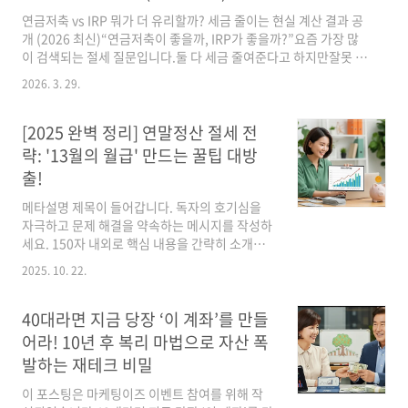
준”그래서 지금은퇴자금, 노후자산, 은퇴자금 계산 검색이 폭발하
고 있습니다.2. 5억 vs 10억 현실 계산 (핵심)가장 현실적인 기준으
연금저축 vs IRP 뭐가 더 유리할까? 세금 줄이는 현실 계산 결과 공
로 계산해보겠습니다.✔ 은퇴 후 월 생활비 200만원 기..
개 (2026 최신)“연금저축이 좋을까, IRP가 좋을까?”요즘 가장 많
이 검색되는 절세 질문입니다.둘 다 세금 줄여준다고 하지만잘못 선
택하면 손해 볼 수도 있습니다.특히 40대·50대는절세 효과가 더 크
2026. 3. 29.
게 작용합니다.그래서 오늘은연금저축 vs IRP, 실제 세금 얼마나 줄
어드는지현실 계산으로 정확하게 알려드립니다.1. 연금저축 vs
IRP, 왜 비교가 중요할까?연금저축과 IRP는 대표적인 절세 상품입
[2025 완벽 정리] 연말정산 절세 전
니다.✔ 세액공제 가능✔ 노후 준비 가능✔ 투자 상품 선택 가능하지
략: '13월의 월급' 만드는 꿀팁 대방
만 중요한 차이가 있습니다.👉 “세금 절감 효과 + 투자 유연성”그
출!
래서 지금“연금저축 vs IRP 뭐가 더 유리” 검색량이 급증하고 있습
니다.2. 세금 줄이는 현실 계산..
메타설명 제목이 들어갑니다. 독자의 호기심을
자극하고 문제 해결을 약속하는 메시지를 작성하
세요. 150자 내외로 핵심 내용을 간략히 소개하
세요! 첫 번째 도입 문단입니다. 독자의 공감을 얻
2025. 10. 22.
을 수 있는 상황을 묘사하세요. 독자가 경험했을
법한 문제점이나 고민을 언급하고, 이 글을 통해
해결할 수 있다는 희망을 주세요. 친근한 어투를
40대라면 지금 당장 ‘이 계좌’를 만들
사용하고 마지막에 이모티콘을 넣으면 더 좋습니
어라! 10년 후 복리 마법으로 자산 폭
다! 😊 첫 번째 주요 섹션 제목 🤔첫 번째 섹션의
발하는 재테크 비밀
내용을 작성하세요. 주제에 대한 기본 개념이나
배경 설명을 포함하면 좋습니다. 추가 설명이나
이 포스팅은 마케팅이즈 이벤트 참여를 위해 작
세부 내용을 계속해서 작성하세요. 독자가 쉽게