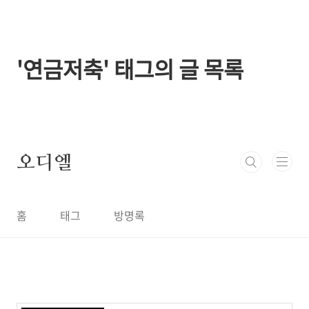
본문 바로가기
'연금저축' 태그의 글 목록
오디엘
홈
태그
방명록