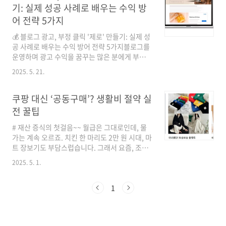
— 따라 해보면 6개월 내 가시적 성과를 보는 방
기: 실제 성공 사례로 배우는 수익 방
법까지 안내합니다.목차1. 블로그마케팅 효과
어 전략 5가지
(요약)2. 블로그마케팅 비용 구조 (상세)3. 블로
그마케팅 방법 (실전 로드맵)4. 실패 원인 분석 &
💰 블로그 광고, 부정 클릭 '제로' 만들기: 실제 성
방지법 (교수 노트)5. 성공 사례 분석 (수치·템플
공 사례로 배우는 수익 방어 전략 5가지블로그를
릿 포함)6. Q&A (자주 묻는 질문)7. 마무리: 경험
운영하며 광고 수익을 꿈꾸는 많은 분에게 부정
담·실패 사례·실행 체크리스트부록: SEO 키워
클릭은 마치 가시처럼 박혀있는 골칫거리입니다.
2025. 5. 21.
드 반복(의도적 섹션)1. 블로그..
정성껏 작성한 글이 빛을 보기도 전에 누군가의
악의적인 클릭 한 번으로 모든 노력이 물거품이
될까 노심초사하는 마음, 충분히 이해합니다. 하
쿠팡 대신 ‘공동구매’? 생활비 절약 실
지만 더 이상 걱정하지 마세요! 이 글에서는 실제
전 꿀팁
사례들을 통해 검증된, 부정 클릭을 막고 당신의
소중한 블로그 수익을 안전하게 지키는 5가지 핵
# 재산 증식의 첫걸음~~ 월급은 그대로인데, 물
심 전략을 공개합니다. 단순히 이론적인 이야기
가는 계속 오르죠. 치킨 한 마리도 2만 원 시대, 마
가 아닌, 실제 블로거들이 경험하고 극복해낸 이
트 장보기도 부담스럽습니다. 그래서 요즘, 조용
야기들을 통해 현실적인 해결책을 찾아갈 것입니
히 인기 있는 게 있습니다. 바로‘공동구매’ 입니
2025. 5. 1.
다. 1. 의심스러운 트래픽 패턴 즉시 파악 및 대
다.그럼 "왜 쿠팡 대신 공동구매?"라는 말이 나오
응: ‘정말 그럴 리 없어!’를 넘어서부정 클..
는 걸까요? 오늘은 공동구매로 생활비 절약하는
법, 주의사항, 그리고 실제 사례까지 실속 있게 정
1
리해 드릴게요.✅ 공동구매란?여러 명이 모여 한
번에 많은 양의 물건을 사는 방식이에요. 도매가
에 가까운 금액으로 구매가 가능하고, 가격 협상