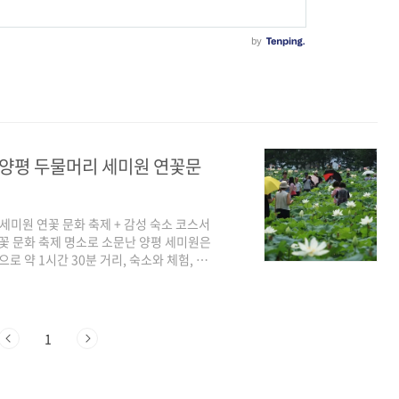
! 양평 두물머리 세미원 연꽃문
 세미원 연꽃 문화 축제 + 감성 숙소 코스서
꽃 문화 축제 명소로 소문난 양평 세미원은
로 약 1시간 30분 거리, 숙소와 체험, 먹
 세미원은 대표적인 수생식물을 이용한 자
지원받아 조성하였다. 면적 207,587㎡
놓고 6개의 연못을 거쳐간 한강물은 중금속
도록 구성하였다.세미원 자연정화공원은 크
1