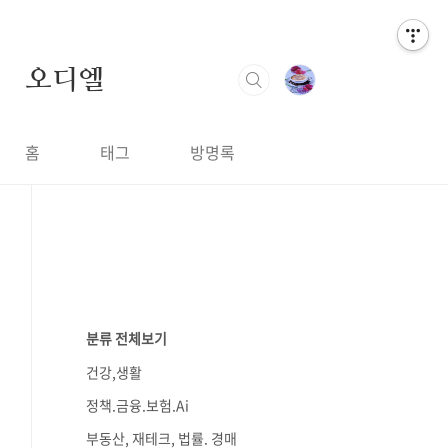
오디엘
홈
태그
방명록
분류 전체보기
건강,생활
정책.금융.보험.Ai
부동산, 재테크, 법률. 경매