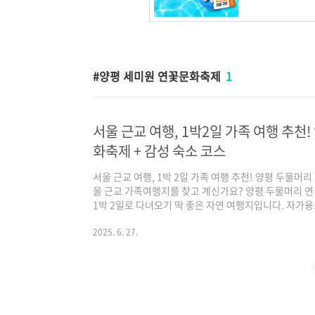
양평 세미원 연꽃문화축제
1
서울 근교 여행, 1박2일 가족 여행 추천
화축제 + 감성 숙소 코스
서울 근교 여행, 1박 2일 가족 여행 추천! 양평 두물머리
울 근교 가족여행지를 찾고 계신가요? 양평 두물머리 연
1박 2일로 다녀오기 딱 좋은 자연 여행지입니다. 자가용으
거리까지 가족 모두 만족할 코스로 구성했습니다. 양평
연정화공원으로서, 경기도로부터 약 100억 원의 자금을 
2025. 6. 27.
규모에 연못 6개를 설치하여 연꽃과 수련·창포를 심어
과 부유물질이 거의 제거된 뒤 팔당댐으로 흘러들어 가
게 세미원과 석창원으로 구분되는데, ..