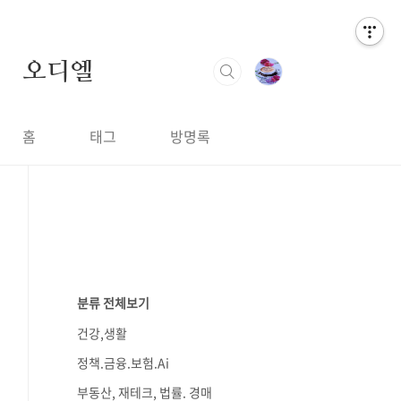
오디엘
홈
태그
방명록
분류 전체보기
건강,생활
정책.금융.보험.Ai
부동산, 재테크, 법률. 경매