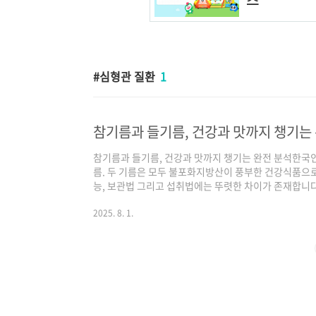
심형관 질환
1
참기름과 들기름, 건강과 맛까지 챙기는 
참기름과 들기름, 건강과 맛까지 챙기는 완전 분석한국인
름. 두 기름은 모두 불포화지방산이 풍부한 건강식품으로
능, 보관법 그리고 섭취법에는 뚜렷한 차이가 존재합니
적 차이와 건강에 미치는 영향, 효능과 함께 가장 효과
게 정리했습니다.1. 참기름과 들기름의 기본 개념과 주
2025. 8. 1.
추출한 기름이며, 들기름은 볶은 들깨에서 짜낸 기름입니
조절하고 건강에 이로운 역할을 하지만, 지방산 구성과 
양 성분참기름들기름오메가-3 지방산 (알파리놀렌산)..