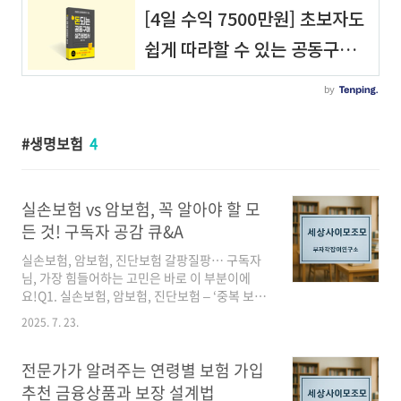
생명보험
4
실손보험 vs 암보험, 꼭 알아야 할 모
든 것! 구독자 공감 큐&A
실손보험, 암보험, 진단보험 갈팡질팡… 구독자
님, 가장 힘들어하는 고민은 바로 이 부분이에
요!Q1. 실손보험, 암보험, 진단보험 – ‘중복 보
장’이 가능할까요?“암 진단을 받았는데, 실손보
2025. 7. 23.
험과 암보험이 중복으로 돈을 주나요?” 지금 바
로 답변해 드려요.예, 가능합니다. 실손보험은 실
제 치료비(본인부담금, 비급여 등)만큼 보전해 주
전문가가 알려주는 연령별 보험 가입
고, 암보험은 진단·수술·치료 일정 금액을 정액
추천 금융상품과 보장 설계법