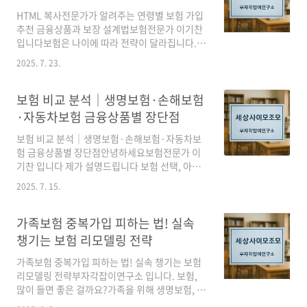
으로 내어줍니다. 진단보험도 중대질환 진단 시
일시불로 진단금을 지급합니다. 즉, 각 보험의 역
HTML 복사전문가가 알려주는 연령별 보험 가입
할이 다르기 때문에 중복 급여가 가능하며, 부당
추천 금융상품과 보장 설계법보험전문가 이기찬
이득이 아닙니다예시: A씨가 암 진단 및 입원해
입니다보험은 나이에 따라 전략이 달라집니다.금
서 1,000만 원 치료비가 나왔다면, 실손보험으로
융전문가, 보험컨설팅 전문가, 세무사, 대학교수
2025. 7. 23.
1,000만 원 득, 암보험(진단금: 5,000만 원)으로
의 노하우를 바탕으로연령·라이프스타일별 최적
5,000만 원 득. 6,000만 원..
의 보장 설계법을 구독자 눈높이에서 안내합니
다.목차연령별 보험, 왜 준비해야 할까?연령별 추
보험 비교 분석｜생명보험·손해보험
천 금융·보험상품연령별 보장 설계 가이드가입
·자동차보험 금융상품별 장단점
가능 연령 제한과 주의사항연령별 보험 사례 및
경험담 자주 하는 질문(Q&A) 결론 & 마무리1. 연
보험 비교 분석｜생명보험·손해보험·자동차보
령별 보험, 왜 준비해야 할까?보험은 미래의 위험
험 금융상품별 장단점안녕하세요보험전문가 이
에 미리 대비하는 현명함입니다.“각 연령대별로
기찬 입니다 제가 설명드립니다 보험 선택, 아직
필요한 보장이 다르다”는 점을 꼭 기억하세요. 청
도 어렵다면?보험은 단순히 ‘보장’만을 위한 상품
2025. 7. 15.
년기엔 실손의료보험과 상해보험, 30~40대는 가
이 아닙니다. 인생 전반의 리스크 관리 전략입니
족단위 보장, 50대 이상은 치매·노후보장 등 우
다.오늘은 ‘생명보험, 손해보험, 자동차보험’ 세
선순위가 달..
가지 보험의핵심 구조, 장단점, 선택 포인트를 정
가족보험 중복가입 피하는 법! 실속
확히 비교해 드리겠습니다. 📊 보험이란 무엇인
챙기는 보험 리모델링 전략
가요?보험은 불확실한 사고나 질병, 손해에 대비
해 재정적 손실을 보장해주는 금융상품입니다.그
가족보험 중복가입 피하는 법! 실속 챙기는 보험
중에서도 생명보험, 손해보험, 자동차보험은 가
리모델링 전략부자각잡이연구소 입니다. 보험,
장 많이 가입하는 보험 종류이며, 각각 목적과 혜
많이 들면 좋은 걸까요?가족을 위해 생명보험, 암
택이 다릅니다.1️⃣ 생명보험: 가족을 위한 ‘생존 &
보험, 실손보험까지 중복으로 가입하셨나요?그