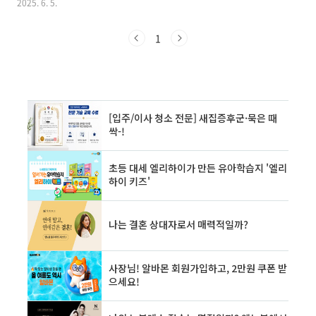
2025. 6. 5.
사망 리스크’ 보장🔹 정의: 피보험자의 생존 또는
렇다면 보험료 낭비와 보장 중복 제한에 주의하
사망을 기준으로 보험금을 지급🔹 가입 목적: 사
셔야 합니다. ✔ 중복가입이란?같은 사람(피보험
망..
자)이같은 질병·사고로같은 보장을두 개 이상의
1
보험으로 가입한 상태를 말합니다.예시:실손보험
을 2개 들었다면? → 중복보장 안 됩니다.한쪽만
지급되고, 나머지는 보험료만 내고 있는 셈이죠.
👪 가족 구성별 보험 점검 체크리스트자녀: 실손
1개 + 어린이보험이 기본. 태아보험 해지 시기 체
크!배우자: 암/심혈관 진단금 중복 확인. 종신보
험은 수요자만 가입.부모님: 고령자 실손은 유병
자 플랜으로. 치매·간병보험 고려!🔍 보험 중복
피하..