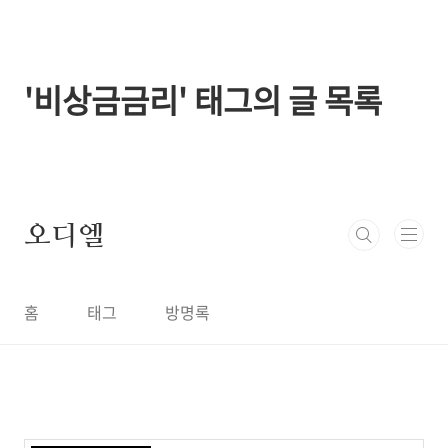
본문 바로가기
'비상금금리' 태그의 글 목록
오디엘
홈
태그
방명록