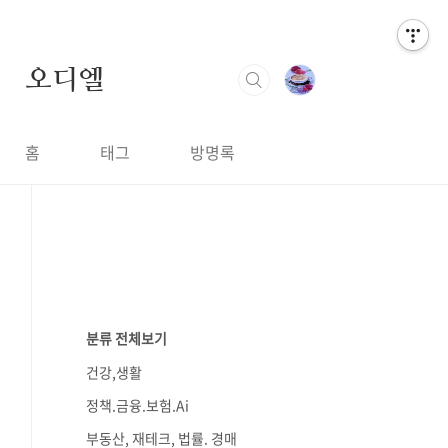
오디엘
홈
태그
방명록
분류 전체보기
건강,생활
정책.금융.보험.Ai
부동산, 재테크, 법률. 경매