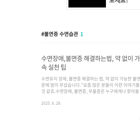
불면증 수면습관
1
수면장애,불면증 해결하는법, 약 없이 
속 실천 팁
수면유지 장애, 불면증 해결하는 법, 약 없이 가능한 불
문에 밤이 무섭습니다.”요즘 많은 분들이 이런 이야기를 
것 같죠.수면장애, 불면증, 우울증은 누구에게나 찾아올
다행히도 불면증 해결하는 방법은 생활 속 작은 변화에서
능한 불면증 치료, 불면증 완화를 위한 수면 습관을 전
2025. 6. 28.
불면증이란 무엇인가요?불면증은 단순히 잠이 안 오는 게 
벽에 일찍 깨는 증상이 3주 이상 반복될 경우 **만성 
스, 걱정, 생활 습관, 카페..