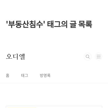
본문 바로가기
'부동산침수' 태그의 글 목록
오디엘
홈
태그
방명록