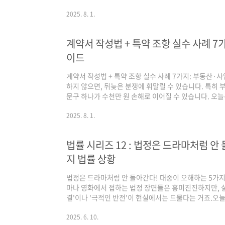
언장 효력 인정 기준, 대표적인 무효 사례, 그리고 상속
고 최신 법령과 판례 중심으로 쉽게 설명합니다.법무법
2025. 8. 1.
성을 더해, 실제 사례와 경험담도 포함하여 개인과 가족
전달합니다. 목차1. 유언장 효력의 법적 정의 및 중요성2
계약서 작성법 + 특약 조항 실수 사례 7
언장 종류별 작성 방법과 주의점4. ..
이드
계약서 작성법 + 특약 조항 실수 사례 7가지: 부동산·
하지 않으면, 뒤늦은 분쟁에 휘말릴 수 있습니다. 특히
문구 하나가 수천만 원 손해로 이어질 수 있습니다. 오
조항 실수 사례 7가지를 중심으로, 구독자와 학생분들이
니다. 📑 목차1. 계약서 작성의 중요성2. 부동산 계약에
2025. 8. 1.
특약 조항 실수 4. 특약 조항 실수 사례 7가지 (실전 중심)
방을 위한 법률 전문가 조언1. 계약서 작성의 중요성계약
법률 시리즈 12 : 법정은 드라마처럼 안
로 한 약속은..
지 법률 상황
법정은 드라마처럼 안 돌아간다! 대중이 오해하는 5가
마나 영화에서 접하는 법정 장면들은 흥미진진하지만, 실
결'이나 '극적인 반전'이 현실에서는 드물다는 거죠.오
를 짚어보며, 법정의 진짜 모습을 알려드릴게요!이 글을
드라마 같은 현실 법정을 이해하는 데 도움이 되길 바랍니
2025. 6. 10.