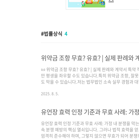
법률상식
4
위약금 조항 무효? 유효? | 실제 판례와
📜 위약금 조항 무효? 유효? | 실제 판례와 계약서 특
만 평생을 좌우할 수도 있습니다.특히 위약금 조항, 잘못
도 막을 수 있습니다.저는 법무법인 소속 실무 경험과 대
독자님께 실제 판례를 중심으로 ‘위약금 조항이 무효가 된
명드리고자 합니다.✔ 계약서 쓸 때 '특약'을 어떻게 
2025. 8. 5.
지식이 없어도 이해할 수 있게, 현실 사례와 함께 안내드립
약 샘플, 지금 확인하세요!📚 목차위약금 조항이 중요
유언장 효력 인정 기준과 무효 사례: 가정
정된 위약금 조항 사례..
유언장 효력 인정 기준과 무효 사례: 가정 내 분쟁을 막
속 분쟁 예방의 핵심 열쇠입니다. 그러나 법적 효력을 
엄격히 준수해야 하며, 그렇지 않으면 무효가 되어 분쟁의