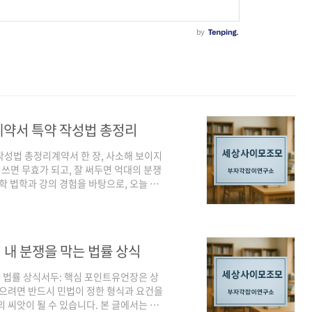
 계약서 특약 작성법 총정리
약 작성법 총정리계약서 한 장, 사소해 보이지
 쓰면 무효가 되고, 잘 써두면 억대의 분쟁
학 법학과 강의 경험을 바탕으로, 오늘 구
 경우’와 ‘유효로 인정된 경우’를 쉽게 설
써야 하는지도 조목조목 짚어드립니다.✔ 법률
니다.📢 광고 – 전문가가 만든 계약서 특
한 이유무효가 된 위약금 조항 사례유효로 인
 내 분쟁을 막는 법률 상식
는 법률 상식서두: 핵심 포인트유언장은 상
얻으려면 반드시 민법이 정한 형식과 요건을
 씨앗이 될 수 있습니다. 본 글에서는 유