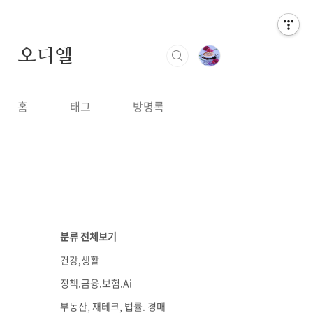
오디엘
홈
태그
방명록
분류 전체보기
건강,생활
정책.금융.보험.Ai
부동산, 재테크, 법률. 경매