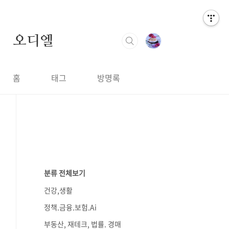
오디엘
홈
태그
방명록
분류 전체보기
건강,생활
정책.금융.보험.Ai
부동산, 재테크, 법률. 경매