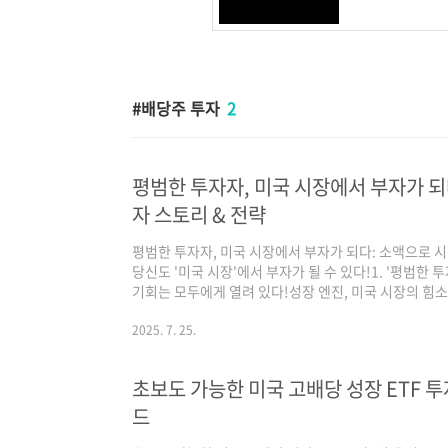
배당주 투자
2
평범한 투자자, 미국 시장에서 부자가 되
자 스토리 & 전략
평범한 투자자, 미국 시장에서 부자가 되다: 소액으로 
당신도 '미국 시장'에서 부자가 될 수 있다!1. '평범한 
기회는 모두에게 열려 있다!성장 엔진, 미국 시장의 힘소
정보와 쉬운 접근성2. '소액 투자' 성공 스토리: 그들의 
략'으로 시간의 복리를 활용하라전략 2: '배당 성장주 
2025. 7. 25.
'실패 없는 투자'를 위한 리스크 관리와 포트폴리오 재조정
(실전 가이드)첫걸음: '해외 주식 사는 법' 배우기 (장벽은 
초보도 가능한 미국 고배당 성장 ETF 투
드