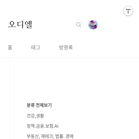
오디엘
홈
태그
방명록
분류 전체보기
건강,생활
정책.금융.보험.Ai
부동산, 재테크, 법률. 경매