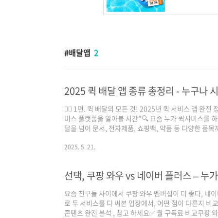
배달앱
2
2025 퀵 배달 앱 종류 총정리 - 누구나
🚴‍♂️ 1편. 퀵 배달의 모든 것! 2025년 퀵 서비스 앱 
비스 플랫폼을 알아볼 시간”🔍 요즘 누가 퀵서비스를 하
달을 넘어 문서, 전자제품, 쇼핑백, 약품 등 다양한 품
히 서울, 수도권을 중심으로 급송 수요가 폭발하면서 
나 앱만 설치하면 프리랜서 배달이 가능한 플랫폼 구조가
2025. 5. 21.
업으로 수익을 올리는 사람들도 늘고 있어요.📦 퀵서비스
달 수단특징수익 구조추천 대상쿠팡이츠오토바이, 자전거,
선택, 쿠팡 와우 vs 네이버 플러스 – 누가
3,000~6,000원 + 거..
요즘 친구들 사이에서 쿠팡 와우 멤버십이 더 좋다, 네
로 두 서비스를 다 써본 입장에서, 어떤 점이 다른지 비
콘텐츠 완전 분석 , 참고 하세요✅ 월 구독료 비교쿠팡 와우: