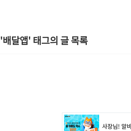
본문 바로가기
'배달앱' 태그의 글 목록