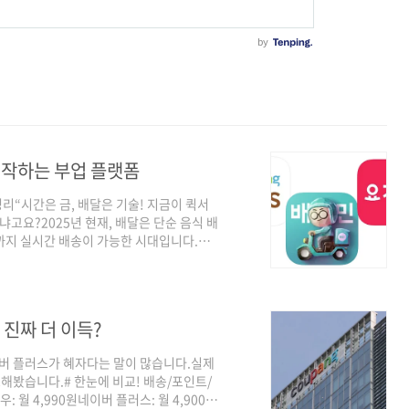
 시작하는 부업 플랫폼
완전 정리“시간은 금, 배달은 기술! 지금이 퀵서
냐고요?2025년 현재, 배달은 단순 음식 배
목까지 실시간 배송이 가능한 시대입니다.특
퀵서비스는 다시 뜨고 있습니다.요즘은 누구
 정착되었고, 퇴근 후나 주말을 이용해 부
 앱 종류 정리 – 2025년 최신판플랫폼배
 도보1:1 배달, 자유 배차건당
 진짜 더 이득?
이버 플러스가 혜자다는 말이 많습니다.실제
교해봤습니다.# 한눈에 비교! 배송/포인트/
 월 4,990원네이버 플러스: 월 4,900원