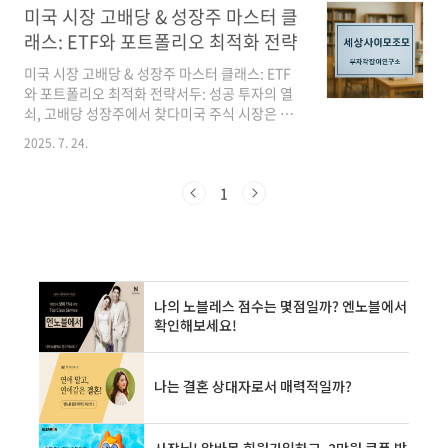
명한 투자자들은 이 두 가지 목표를 동시에 추구
미국 시장 고배당 & 성장주 마스터 클
하는 방법을 알고 있습니다. 바로 고배당 성장주
래스: ETF와 포트폴리오 최적화 전략
에 주목하는 것입니다.저희 블로그는 단순한 투
자 정보의 나열을 넘어, 여러분의 투자 여정에 실
미국 시장 고배당 & 성장주 마스터 클래스: ETF
질적인 변화를 가져올 깊이 있는 통찰을 제공합
와 포트폴리오 최적화 전략서두: 성공 투자의 열
니다. 증권 전문가, 투자증권 연구원, 경영학 박사
쇠, 고배당 성장주에서 찾다미국 주식 시장은 전
교수님, 언론 전문 기자 등 각 분야 최고 전문가들
세계 투자자들에게 꿈의 무대입니다. 특히 고배
2025. 7. 24.
의 노하우와 분석을 통해, 여러분도 '인컴
당주의 안정적인 인컴과 성장주의 폭발적인 캐피
(Income)'과 '캐피털 게인(Capital G..
탈 게인을 동시에 추구하는 전략은 많은 투자자
의 로망이죠. 하지만 복잡한 시장 속에서 나만의
1
최적화된 포트폴리오를 구축하기란 결코 쉬운 일
이 아닙니다. 어떤 ETF를 선택해야 할지, 어떻게
분산 투자를 해야 할지 막막하셨다면, 제대로 찾
아오셨습니다.저희 블로그는 단순한 정보 나열을
넘어, 여러분의 성공 투자를 위한 마스터 클래스
를 제공합니다. 증권 전문가, 투자가 집단 연구원,
경영학 박사 교수님, 언론 전문 기자 등 각 분야의
최고 전문가들이 모여 심도 있는 분석과 실질적..