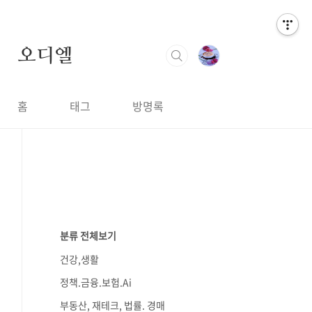
오디엘
홈
태그
방명록
분류 전체보기
건강,생활
정책.금융.보험.Ai
부동산, 재테크, 법률. 경매