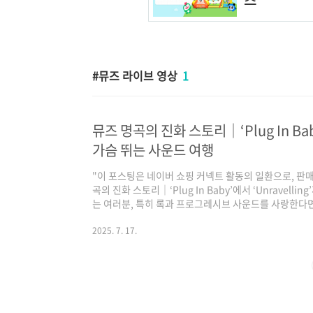
뮤즈 라이브 영상
1
뮤즈 명곡의 진화 스토리｜‘Plug In Baby
가슴 뛰는 사운드 여행
"이 포스팅은 네이버 쇼핑 커넥트 활동의 일환으로, 판
곡의 진화 스토리｜‘Plug In Baby’에서 ‘Unravel
는 여러분, 특히 록과 프로그레시브 사운드를 사랑한다면
명곡과 뮤즈 음악 특징을 중심으로, 뮤즈 음악이 어떻게
론가와 교수의 시선으로 **감성적·학구적으로** 풀어냅니다.
2025. 7. 17.
담은 기타 리프“Plug In Baby”를 들으면 설레는 감
터, 그 음이 가슴을 긁고 지나가는 느낌. 저는 항상 뮤즈 대표곡