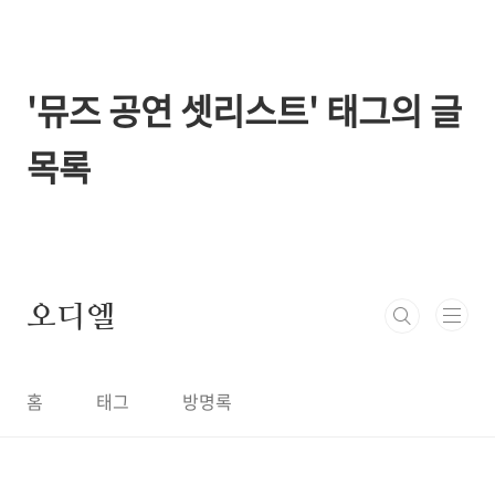
본문 바로가기
'뮤즈 공연 셋리스트' 태그의 글
목록
오디엘
홈
태그
방명록