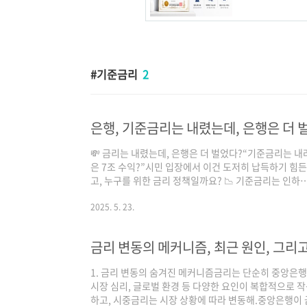
기준금리
2
은행, 기준금리는 내렸는데, 은행은 더 
💸 금리는 내렸는데, 은행은 더 벌었다?“기준금리는 내
은 7조 수익?”시민 입장에서 이건 도저히 납득하기 힘
고, 누구를 위한 금리 정책일까요? 📉 기준금리는 인
3.5% → 3.25%로 하향하지만 대출금리는 변동 거
리차로 막대한 수익이러한 구조 속에서 고통은 시민에게,
2025. 5. 23.
2025년 1분기, 은행 수익 현실5대 시중은행 순이익: 약
은 증가특별한 구조조정 없이도 사상 최대 실적결국 시
금리 변동의 메커니즘, 최근 원인, 그리
적이 나올 수밖에 없습니다. ?..
1. 금리 변동의 숨겨진 메커니즘금리는 단순히 중앙은행이
시장 심리, 글로벌 환경 등 다양한 요인이 복합적으로
하고, 시중금리는 시장 상황에 따라 변동해.중앙은행이 