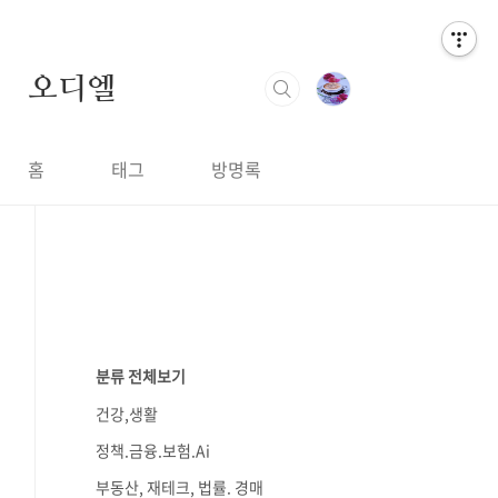
오디엘
홈
태그
방명록
분류 전체보기
건강,생활
정책.금융.보험.Ai
부동산, 재테크, 법률. 경매