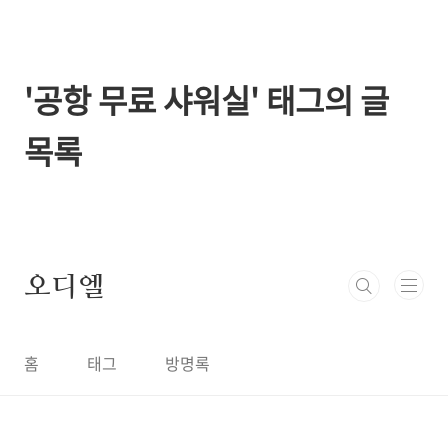
본문 바로가기
'공항 무료 샤워실' 태그의 글
목록
오디엘
홈
태그
방명록