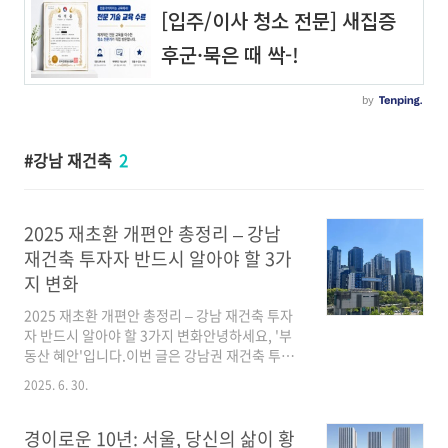
강남 재건축
2
2025 재초환 개편안 총정리 – 강남
재건축 투자자 반드시 알아야 할 3가
지 변화
2025 재초환 개편안 총정리 – 강남 재건축 투자
자 반드시 알아야 할 3가지 변화안녕하세요, '부
동산 혜안'입니다.이번 글은 강남권 재건축 투자
자, 특히이미 수년간 단지 사업성과 정책을 체감
2025. 6. 30.
해온 조합원 및 실전 투자자분들을 위한 고급 정
보입니다.재초환 제도, 왜 바뀌나? 강남 입장에서
본 맥락2006년 도입된 재건축 초과이익 환수제
경이로운 10년: 서울, 당신의 삶이 황