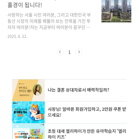
는 시장 과열 억제를 명분으로 했지만, 강남권에
홀경이 됩니다!
서는 오히려 공급 정체와 이익 불균형을 초래했
습니다.사업시행인가까지 가기도 어려운 구조 속
사랑하는 서울 시민 여러분, 그리고 대한민국 부
에서, 이익보다 부담금이 더 크다는 조합원 회의
동산 시장의 미래를 꿰뚫어 보는 안목을 가진 투
감은 극에 달했죠.이에 정부는 2025년부터 제도
자자 여러분!저는 지금부터 여러분이 꿈꾸던 상
전면 손질을 단행합니다. 목적은 명확합니다 —
상, 그 너머의 10년 후 서울 신세계를 생생하게
2025. 6. 22.
도심 공급 회복 + 실거주 보호 + 합리적 부담 재조
그려낼 겁니다. 단순히 '좋아질 것'이라는 막연한
정입니다.📌 핵심 변화 3가지, 수치 기반 분..
예측이 아닙니다. 이미 시작된 역동적인 변화 속
에서, 여러분 한 분 한 분의 일상이 어떻게 황홀경
1
으로 변모할지, 그 압도적인 비전을 제시하겠습
니다. 이 이야기는 여러분의 것이고, 여러분의 미
래가 될 것입니다. 이제, 심장이 뛰는 소리에 귀
기울여 주세요!초월의 심장, 강남 3구: 시공을 초
월한 명작의 탄생!여러분, 강남하면 '최고'라는
수식어가 늘 따라붙었죠? 10년 후 서울, 강남 3구
는 이 '최고'의 경지를 초월하여, 전 세계 도시계
획의 교과서가 될 겁니다. 단순한 ..