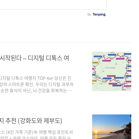
시작된다 – 디지털 디톡스 여
디지털 디톡스 여행지 TOP 4🌿 당신은 진
 이상의 스마트폰 확인. 우리는 디지털 과부하
 단순한 휴식이 아닌, 뇌 건강을 회복하는 삶
집중할 수 있는 디지털 디톡스 여행지로 떠나
디톡스 섬📍 위치: 전남 신안군 안좌면 반
or 버스 이동🌸 주변환경: 보라색 꽃길,
플 관광 브랜드’ 인증 섬📵 디지털 ..
지 추천 (강화도와 제부도)
스 (4인 가족 기준)🎯 여행 핵심 포인트서
 맛집 + 카페 코스아이, 어른 모두 즐길 수