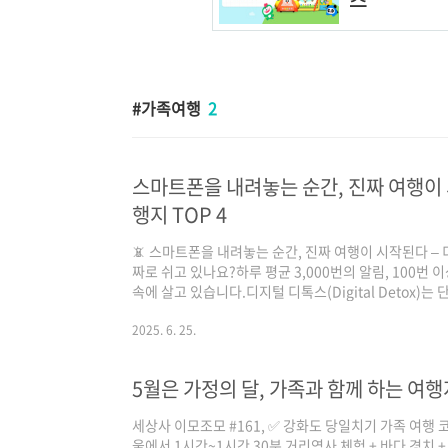
가족여행
2
스마트폰을 내려놓는 순간, 진짜 여행이 
행지 TOP 4
📵 스마트폰을 내려놓는 순간, 진짜 여행이 시작된다 – 
짜로 쉬고 있나요?하루 평균 3,000번의 알림, 100번
속에 살고 있습니다.디지털 디톡스(Digital Detox)는
의 방식입니다.이제, 기계 없이 온전히 나와 가족에게 
볼까요?1️⃣ 신안 퍼플섬 – 보랏빛 감성으로 물든 디지털 
2025. 6. 25.
월도·박지도🚍 교통편: 목포역 → 암태도 연육교 → 차량 
건물, 다리까지 통일된 색채 감성💡 차별성: 세계 최초 ‘퍼
5월은 가정의 달, 가족과 함께 하는 여행
세상사 이모조모 #161, ✅ 강화도 당일치기 가족 여행 코
울에서 1시간~1시간 30분 거리역사 체험 + 바다 경치 +