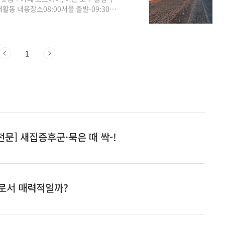
활동 내용장소08:00서울 출발-09:30아
려궁지 & 강화역사관12:30점심식사외포항
변 or 민머루 해변18:00바다 전망 카페
20:30서울 귀가 출발-22:00서울 도착
침식사 (강화 로스터리 카페 '카페 인 더가..
1