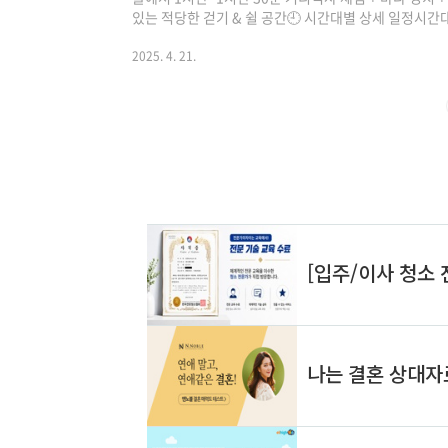
있는 적당한 걷기 & 쉴 공간🕘 시간대별 상세 일정시간대
침식사 & 카페강화읍 로스터리 카페10:30역사체험고
밴댕이 정식14:00사찰 산책전등사16:00갯벌 체험동막해
2025. 4. 21.
해안도로 전망 카페19:00저녁식사장어정식 or 해물칼국수
집✅ 상세 장소 설명 및 예산 (4인 기준)🍞 09:30 – 아