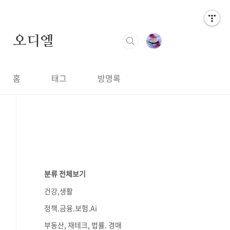
오디엘
홈
태그
방명록
분류 전체보기
건강,생활
정책.금융.보험.Ai
부동산, 재테크, 법률. 경매