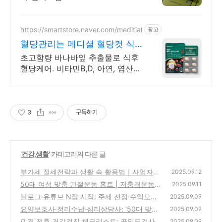
https://smartstore.naver.com/meditial
광고
혈당관리는 메디셜 혈당컷 식
약처 기능성 인정원료 사용
초고함량 바나바잎 추출물로 식후
혈당케어. 비타민B,D, 아연, 엽산
올인원
3
구독하기
'
건강,생활
' 카테고리의 다른 글
부가세 절세전략과 생활 속 활용법｜사업자와
2025.09.12
50대 소비자가 꼭 알아야 할 부가세 상식
50대 여성 맞춤 관절운동 홈트 | 저충격운동·
(1)
2025.09.11
근력운동·균형훈련 4주 프로그램
블로그·유튜브 N잡 시작: 주제 선정·수익모델·
(1)
2025.09.09
저작권 | 50대 여성 가이드
요양보호사·정리수납·심리상담사: ‘50대 맞춤’
(1)
2025.09.09
자격증 가이드
폐경 전후 건강검진 체크리스트: 골밀도검사·
(0)
2025.09.09