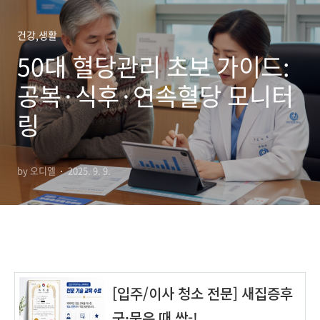
건강,생활
50대 혈당관리 초보 가이드:
공복·식후·연속혈당 모니터
링
by 오디엘
2025. 9. 9.