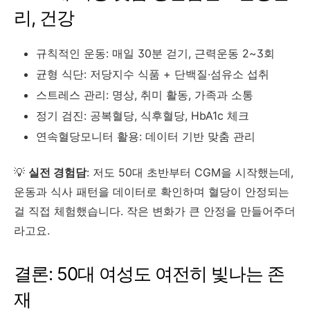
리, 건강
규칙적인 운동: 매일 30분 걷기, 근력운동 2~3회
균형 식단: 저당지수 식품 + 단백질·섬유소 섭취
스트레스 관리: 명상, 취미 활동, 가족과 소통
정기 검진: 공복혈당, 식후혈당, HbA1c 체크
연속혈당모니터 활용: 데이터 기반 맞춤 관리
💡
실전 경험담
: 저도 50대 초반부터 CGM을 시작했는데,
운동과 식사 패턴을 데이터로 확인하며 혈당이 안정되는
걸 직접 체험했습니다. 작은 변화가 큰 안정을 만들어주더
라고요.
결론: 50대 여성도 여전히 빛나는 존
재