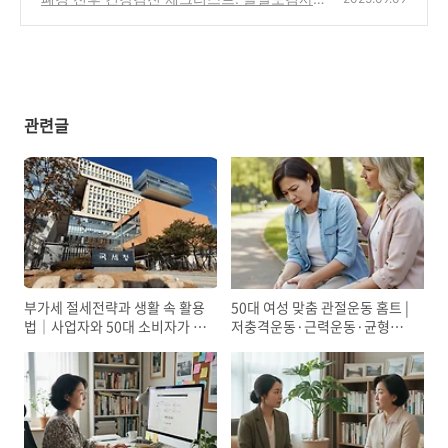
유방암검진·자궁초음파
(0)
관련글
부가세 절세전략과 생활 속 활용
50대 여성 맞춤 관절운동 홈트 |
법｜사업자와 50대 소비자가 꼭
저충격운동·근력운동·균형훈
알아야 할 부가세 상식
련 4주 프로그램