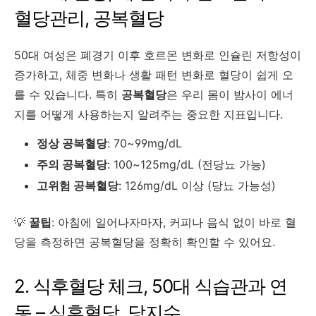
혈당관리, 공복혈당
50대 여성은 폐경기 이후 호르몬 변화로 인슐린 저항성이
증가하고, 체중 변화나 생활 패턴 변화로 혈당이 쉽게 오
를 수 있습니다. 특히
공복혈당
은 우리 몸이 밤사이 에너
지를 어떻게 사용하는지 알려주는 중요한 지표입니다.
정상 공복혈당
: 70~99mg/dL
주의 공복혈당
: 100~125mg/dL (전당뇨 가능)
고위험 공복혈당
: 126mg/dL 이상 (당뇨 가능성)
💡
꿀팁
: 아침에 일어나자마자, 커피나 음식 없이 바로 혈
당을 측정하면 공복혈당을 정확히 확인할 수 있어요.
2. 식후혈당 체크, 50대 식습관과 연
동 – 식후혈당, 당지수