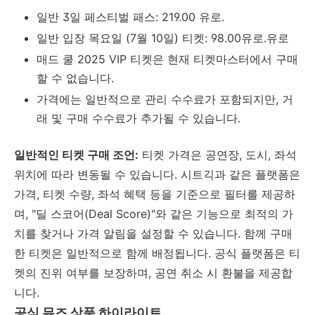
일반
3
일 페스티벌 패스
: 219.00
유로
.
일반 입장 목요일
(7
월
10
일
)
티켓
: 98.00유로.유로
매드 쿨
2025 VIP
티켓은 현재 티켓마스터에서 구매
할 수 없습니다
.
가격에는 일반적으로 관리 수수료가 포함되지만
,
거
래 및 구매 수수료가 추가될 수 있습니다
.
일반적인 티켓 구매 조언
:
티켓 가격은 공연장
,
도시
,
좌석
위치에 따라 변동될 수 있습니다
.
시트긱과 같은 플랫폼은
가격
,
티켓 수량
,
좌석 혜택 등을 기준으로 필터를 제공하
며
, "
딜 스코어
(Deal Score)"
와 같은 기능으로 최적의 가
치를 찾거나 가격 알림을 설정할 수 있습니다
.
함께 구매
한 티켓은 일반적으로 함께 배정됩니다
.
공식 플랫폼은 티
켓의 진위 여부를 보장하며
,
공연 취소 시 환불을 제공합
니다
.
공식 뮤즈 상품 하이라이트