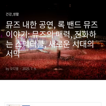
건강,생활
뮤즈 내한 공연, 록 밴드 뮤즈
이야기: 뮤즈의 매력, 진화하
는 스펙터클, 새로운 시대의
서막
by 오디엘
2025. 7. 9.