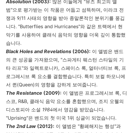
Absolution
(2003):
많은 이들에게
"
뮤즈 최고의 앨
범
"
으로 평가받는 이 작품은 어둡고 섬뜩하며
,
이라크 전
쟁과
9/11
사태의 영향을 받아 종말론적인 분위기를 풍깁
니다
. "Butterflies and Hurricanes"
와 같은 트랙에서 현
악기를 사용하여 클래식 음악의 영향을 더욱 깊이 통합했
습니다
.
Black Holes and Revelations
(2006):
이 앨범은 밴드
의 큰 성공을 가져왔으며
, "
스파게티 웨스턴 스타일의 기
타 리프
"
와 일렉트로니카
,
스페이스 록
,
얼터너티브 록
,
프
로그레시브 록 요소를 결합했습니다
.
특히 보컬 하모니에
서 퀸
(Queen)
의 영향을 강하게 보여줍니다
.
The Resistance
(2009):
이 앨범은 프로그레시브 록
,
디
스코
, R&B,
클래식 음악 요소를 혼합했으며
,
조지 오웰의
디스토피아 소설
1984
에서 영감을 받았습니다
.
"Uprising"
은 밴드의 첫 미국
1
위 싱글이 되었습니다
.
The 2nd Law
(2012):
이 앨범은
"
황폐해지는 행성
"
과