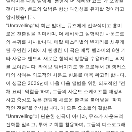
벨라미는 다음 앨범에
"
분명히 더 헤비한 요소
"
가 포함될
것이지만
,
밴드의 앨범은 항상 다양성을 유지할 것이라고
암시했습니다
.
"Unravelling"
의 최근 발매는 뮤즈에게 전략적이고 흥미
로운 전환점을 의미하며
,
더 헤비하고 실험적인 사운드로
의 복귀를 시사합니다
.
메탈 페스티벌의 빈자리를 채우게
된 우연한 기회에서 탄생한 이 곡은 매튜 벨라미의
8
현 기
타 사용과 밴드의 새로운 창의적 방향을 수용하려는 의지
를 보여줍니다
.
라이브 멤버이기도 한 프로듀서 댄 랭커스
터의 참여는 의도적인 사운드 변화를 더욱 확고히 합니다
.
이 싱글은
2026
년에 나올 다음 앨범을 위한 의도적인
"
전
채 요리
"
역할을 하며
,
그들의 사운드 스케이프를 재정의
하고 충성도 높은 팬덤에 새로운 활력을 불어넣을
"
파괴
적인 전환
"
을 암시합니다
.
이 모든 요소들의 결합은
"Unravelling"
이 단순한 신곡이 아니라
,
뮤즈가 사운드적
진화를 알리고
,
투어 기회를 활용하며
,
그들의 디스코그래