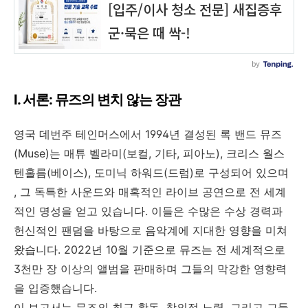
I.
서론
:
뮤즈의 변치 않는 장관
영국 데번주 테인머스에서
1994
년 결성된 록 밴드 뮤즈
(Muse)
는 매튜 벨라미
(
보컬
,
기타
,
피아노
),
크리스 월스
텐홀름
(
베이스
),
도미닉 하워드
(
드럼
)
로 구성되어 있으며
,
그 독특한 사운드와 매혹적인 라이브 공연으로 전 세계
적인 명성을 얻고 있습니다
.
이들은 수많은 수상 경력과
헌신적인 팬덤을 바탕으로 음악계에 지대한 영향을 미쳐
왔습니다
. 2022
년
10
월 기준으로 뮤즈는 전 세계적으로
3
천만 장 이상의 앨범을 판매하며 그들의 막강한 영향력
을 입증했습니다
.
이 보고서는 뮤즈의 최근 활동
,
창의적 노력
,
그리고 그들