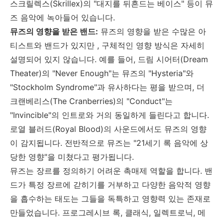
스크릴렉스
(Skrillex)
의
"
대지를 뒤흔드는 베이스
"
등이 뮤
즈 음악에 녹아들어 있습니다
.
뮤즈의 영향을 받은 밴드
:
뮤즈의 영향을 받은 수많은 아
티스트와 밴드가 있지만
,
구체적인 영향 방식은 자세히
설명되어 있지 않습니다
.
예를 들어
,
드림 시어터
(Dream
Theater)
의
"Never Enough"
는 뮤즈의
"Hysteria"
와
"Stockholm Syndrome"
과 유사하다는 평을 받으며
,
더
크랜베리스
(The Cranberries)
의
"Conduct"
는
"Invincible"
의 인트로와 거의 동일하게 들린다고 합니다
.
로열 블러드
(Royal Blood)
의 사운드에서도 뮤즈의 영향
이 감지됩니다
.
전반적으로 뮤즈는
"21
세기 록 음악에 상
당한 영향
"
을 미쳤다고 평가됩니다
.
뮤즈는 장르를 정의하기 어려운 촉매제 역할을 합니다
.
밴
드가 특정 장르에 갇히기를 거부하고 다양한 음악적 영향
을 흡수하는 태도는 그들을 독특하고 영향력 있는 존재로
만들었습니다
.
프로그레시브 록
,
클래식
,
일렉트로닉
,
메