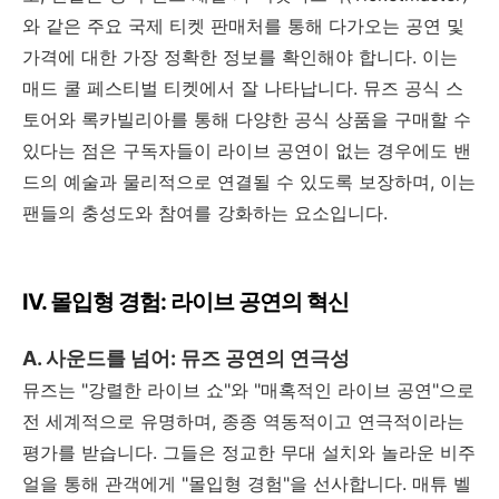
와 같은 주요 국제 티켓 판매처를 통해 다가오는 공연 및
가격에 대한 가장 정확한 정보를 확인해야 합니다
.
이는
매드 쿨 페스티벌 티켓에서 잘 나타납니다
.
뮤즈 공식 스
토어와 록카빌리아를 통해 다양한 공식 상품을 구매할 수
있다는 점은 구독자들이 라이브 공연이 없는 경우에도 밴
드의 예술과 물리적으로 연결될 수 있도록 보장하며
,
이는
팬들의 충성도와 참여를 강화하는 요소입니다
.
IV.
몰입형 경험
:
라이브 공연의 혁신
A.
사운드를 넘어
:
뮤즈 공연의 연극성
뮤즈는
"
강렬한 라이브 쇼
"
와
"
매혹적인 라이브 공연
"
으로
전 세계적으로 유명하며
,
종종 역동적이고 연극적이라는
평가를 받습니다
.
그들은 정교한 무대 설치와 놀라운 비주
얼을 통해 관객에게
"
몰입형 경험
"
을 선사합니다
.
매튜 벨