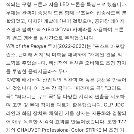
적되는 구형 드론과 자율
LED
드론을 특징으로 했습니다
.
무대는 관객이 중앙의 드론 형태 구조물에 집중하도록 분
할되었고
,
디자인 개발에
1
년이 걸렸으며
,
공연장 레이저
스캔과 블랙트랙스
(BlackTrax)
카메라를 사용하여 드론
과 밴드 멤버를 실시간으로 추적했습니다
.
Will of the People
투어
(2022-2023)
는
"
포스트 아포칼
립스
,
근미래 세계
"
의 미학을 채택하여
"
해체된 건물
"
의
느낌을 주었습니다
.
핵심적인 혁신은 오버헤드 조명 장치
를 투명한 플렉시글라스 무대
아래
에 배치하여 산업적인 외관과 더 높은 광선을 만들어
낸 것입니다
.
이 쇼는 각 곡마다
"
피라미드 곡
", "
그리드
곡
", "
떠다니는 큐브 곡
"
등 다양한 시각적 연출을 시도하
며 조명 및 무대 장치를 다르게 활용했습니다
. GLP JDC
라인과 화염 장치로 채워진 거울 상자는 자동화와 결합되
어 매우 독특한 시각적 효과를 만들어냈습니다
.
또한
122
개의
CHAUVET Professional Color STRIKE M
조명 기