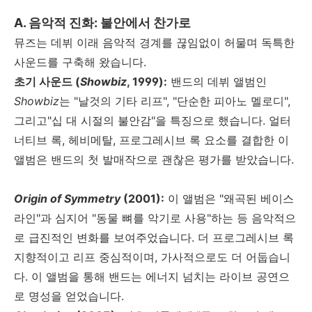
A.
음악적 진화
:
불안에서 찬가로
뮤즈는 데뷔 이래 음악적 경계를 끊임없이 허물며 독특한
사운드를 구축해 왔습니다.
초기 사운드
(
Showbiz
, 1999):
밴드의 데뷔 앨범인
Showbiz
는
"
날것의 기타 리프
", "
단순한 피아노 멜로디
",
그리고"십 대 시절의 불안감
"
을 특징으로 했습니다
.
얼터
너티브 록
,
헤비메탈
,
프로그레시브 록 요소를 결합한 이
앨범은 밴드의 첫 발매작으로 괜찮은 평가를 받았습니다
.
Origin of Symmetry
(2001):
이 앨범은
"
왜곡된 베이스
라인
"
과 심지어
"
동물 뼈를 악기로 사용
"
하는 등 음악적으
로 급진적인 변화를 보여주었습니다
.
더 프로그레시브 록
지향적이고 리프 중심적이며
,
가사적으로도 더 어둡습니
다
.
이 앨범을 통해 밴드는 에너지 넘치는 라이브 공연으
로 명성을 얻었습니다
.