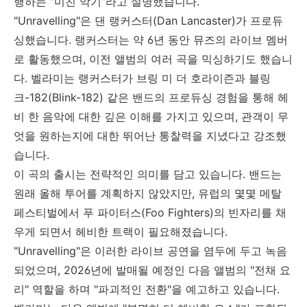
행하는
"
미친 악기
"
라고 설명했습니다
.
"Unravelling"
은 댄 랭커스터
(Dan Lancaster)
가 프로듀
싱했습니다
.
랭커스터는 약
6
년 동안 뮤즈의 라이브 멤버
로 활동했으며
,
이전 앨범의 여러 곡을 믹싱하기도 했습니
다
.
벨라미는 랭커스터가 브링 미 더 호라이즌과 블링
크
-182(Blink-182)
같은 밴드의 프로듀싱 경험을 통해 헤
비 한 음악에 대한 깊은 이해를 가지고 있으며
,
관객이 무
엇을 원하는지에 대한 뛰어난 통찰력을 지녔다고 강조했
습니다
.
이 곡의 출시는 전략적인 의미를 담고 있습니다
.
밴드는
원래 올해 투어를 계획하지 않았지만
,
유럽의 몇몇 메탈
페스티벌에서 푸 파이터스
(Foo Fighters)
의 빈자리를 채
우게 되면서 헤비한 트랙이 필요해졌습니다
.
"Unravelling"
은 이러한 라이브 공연을 염두에 두고 녹음
되었으며
, 2026
년에 발매될 예정인 다음 앨범의
"
전채 요
리
"
역할을 하며
"
파괴적인 전환
"
을 예고하고 있습니다
.