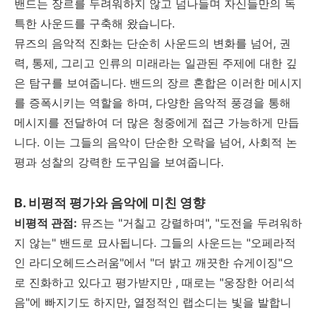
밴드는 장르를 두려워하지 않고 넘나들며 자신들만의 독
특한 사운드를 구축해 왔습니다.
뮤즈의 음악적 진화는 단순히 사운드의 변화를 넘어
,
권
력
,
통제
,
그리고 인류의 미래라는 일관된 주제에 대한 깊
은 탐구를 보여줍니다
.
밴드의 장르 혼합은 이러한 메시지
를 증폭시키는 역할을 하며
,
다양한 음악적 풍경을 통해
메시지를 전달하여 더 많은 청중에게 접근 가능하게 만듭
니다
.
이는 그들의 음악이 단순한 오락을 넘어
,
사회적 논
평과 성찰의 강력한 도구임을 보여줍니다
.
B.
비평적 평가와 음악에 미친 영향
비평적 관점
:
뮤즈는
"
거칠고 강렬하며
", "
도전을 두려워하
지 않는
"
밴드로 묘사됩니다
.
그들의 사운드는
"
오페라적
인 라디오헤드스러움
"
에서
"
더 밝고 깨끗한 슈게이징
"
으
로 진화하고 있다고 평가받지만
,
때로는
"
웅장한 어리석
음
"
에 빠지기도 하지만
,
열정적인 랩소디는 빛을 발합니