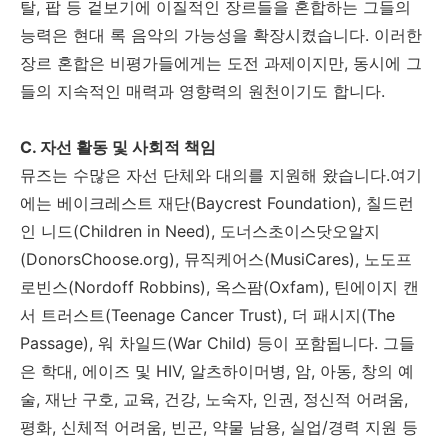
탈
,
팝 등 겉보기에 이질적인 장르들을 혼합하는 그들의
능력은 현대 록 음악의 가능성을 확장시켰습니다
.
이러한
장르 혼합은 비평가들에게는 도전 과제이지만
,
동시에 그
들의 지속적인 매력과 영향력의 원천이기도 합니다
.
C.
자선 활동 및 사회적 책임
뮤즈는 수많은 자선 단체와 대의를 지원해 왔습니다.여기
에는 베이크레스트 재단
(Baycrest Foundation),
칠드런
인 니드
(Children in Need),
도너스초이스닷오알지
(DonorsChoose.org),
뮤직케어스
(MusiCares),
노도프
로빈스
(Nordoff Robbins),
옥스팜
(Oxfam),
틴에이지 캔
서 트러스트
(Teenage Cancer Trust),
더 패시지
(The
Passage),
워 차일드
(War Child)
등이 포함됩니다
.
그들
은 학대
,
에이즈 및
HIV,
알츠하이머병
,
암
,
아동
,
창의 예
술
,
재난 구호
,
교육
,
건강
,
노숙자
,
인권
,
정신적 어려움
,
평화
,
신체적 어려움
,
빈곤
,
약물 남용
,
실업
/
경력 지원 등