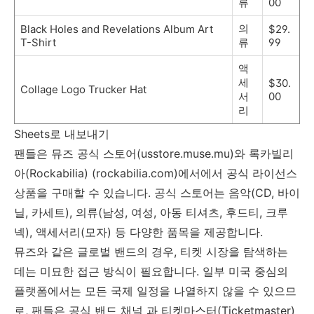
류
00
의
Black Holes and Revelations Album Art
$29.
T-Shirt
류
99
액
세
$30.
Collage Logo Trucker Hat
서
00
리
Sheets
로 내보내기
팬들은 뮤즈 공식 스토어(usstore.muse.mu)와 록카빌리
아
(Rockabilia) (rockabilia.com)에서에서
공식 라이선스
상품을 구매할 수 있습니다
.
공식 스토어는 음악
(CD,
바이
닐
,
카세트
),
의류
(
남성
,
여성
,
아동 티셔츠
,
후드티
,
크루
넥
),
액세서리
(
모자
)
등 다양한 품목을 제공합니다
.
뮤즈와 같은 글로벌 밴드의 경우
,
티켓 시장을 탐색하는
데는 미묘한 접근 방식이 필요합니다
.
일부 미국 중심의
플랫폼에서는 모든 국제 일정을 나열하지 않을 수 있으므
로
,
팬들은 공식 밴드 채널 과 티켓마스터(Ticketmaster)