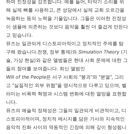
하며 진정성을 강조합니다
.
예를 들어
,
타악기 소리를 위
해 실제 뼈를 사용하고
,
큰 성당에서 실제 교회 오르간을
녹음하는 등의 노력을 기울입니다
.
그들은 이러한 진정성
이 샘플에 의존하는 것보다 음악을 훨씬 더 즐겁게 만든다
고 믿습니다
.
뮤즈는 일관되게 디스토피아적이고 정치적인 주제를 탐
구해 왔습니다.전쟁
,
정부 통제
)
와
Simulation Theory
(
기
술
, 가상 현실)와
같은 앨범들은 현대 사회 문제에 대한 그
들의 참여를 보여줍니다
.
최신 앨범인
Will of the People
은 서구 사회의
"
붕괴
"
와
"
분열
",
그리
고
"
실질적인 외부 위협
"
을 명시적으로 다루고 있으며
,
벨
라미는 비폭력 혁명과 시스템 변화에 대한 열망을 표현합
니다
.
뮤즈의 예술적 정체성은 그들의 일관되게 비관적이고
,
디
스토피아적이며
,
정치적 메시지를 담은 가사와 지속적인
음악적 진화 사이의 역동적인 긴장에 의해 깊이 형성됩니