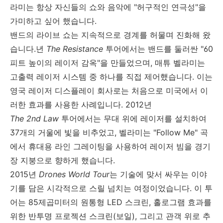
라미는 항상 자신들의 쇼와 음악에
"
허구적인 연극성
"
을
가미하고 싶어 했습니다
.
밴드의 라이브 쇼는 지속적으로 경계를 허물며 진화해 왔
습니다.년
The Resistance
투어에서는 밴드를 둘러싼
"60
피트 높이의 레이저 감옥
"
을 만들었으며
,
매튜 벨라미는
고출력 레이저 시스템 중 하나를 직접 제어했습니다
.
이는
영국 레이저 디스플레이 회사로는 처음으로 미국에서 이
러한 효과를 사용한 사례입니다
. 2012
년
The 2nd Law
투어에서는 무대 위에 레이저를 설치하여
37
개의 거울에 빛을 비추었고
,
벨라미는
"Follow Me"
곡
에서 휴대용 라인 그레이팅을 사용하여 레이저 빔을 경기
장 지붕으로 향하게 했습니다
.
2015
년
Drones World Tour
는 기술에 맞서 싸우는 이야
기를 담은 시각적으로 스릴 넘치는 여정이었습니다
.
이 투
어는
85
제곱미터의 원통형
LED
스크린
,
홀로그램 효과를
위한 반투명 프로젝션 스크린
(
보일
),
그리고 관객 위로 추