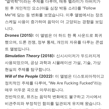
"
열역학
"
이라는 주제를 다루며
,
매튜 벨라미가 아버지가
된 후 개인적인 요소
(
아들 심장 박동 소리
)
를
"Follow
Me"
에 담는 등 변화를 보였습니다
.
이후 앨범에서는 장조
스케일 사용이 증가하며 음악이 더 고양되는 경향을 보입
니다
.
Drones
(2015):
이 앨범은 더 하드 한 록 사운드로 회귀
했으며
,
드론 전쟁
,
정부 통제
,
개인의 자유를 다루는 콘셉
트 앨범입니다
.
Simulation Theory
(2018):
신시사이저가 두드러지게
사용되었으며
,
공상 과학과 시뮬레이션 가설
,
기술
, 가상
현실의
주제를 탐구합니다
.
Will of the People
(2022):
이 앨범은 디스토피아적이고
정치적인 주제를 다루며
, "We Are Fucking Fucked"
라는
매우 어두운 곡으로 마무리됩니다
.
전반적으로
,
뮤즈는 음악적 변화에도 불구하고 가사에서
비관주의와 부정적인 함의를 일관되게 유지해 왔습니다.