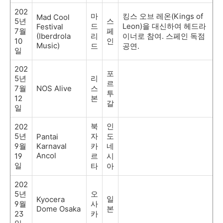
202
마
킹스 오브 레온
(Kings of
Mad Cool
5
년
스
드
Leon)
을 대신하여 헤드라
Festival
7
월
페
(Iberdrola
리
이너로 참여
.
스페인 독점
10
인
Music)
드
공연
.
일
202
포
5
년
리
르
7
월
NOS Alive
스
투
12
본
갈
일
북
인
202
5
년
자
도
Pantai
9
월
Karnaval
카
네
Ancol
19
르
시
일
타
아
202
5
년
오
일
Kyocera
9
월
사
Dome Osaka
본
23
카