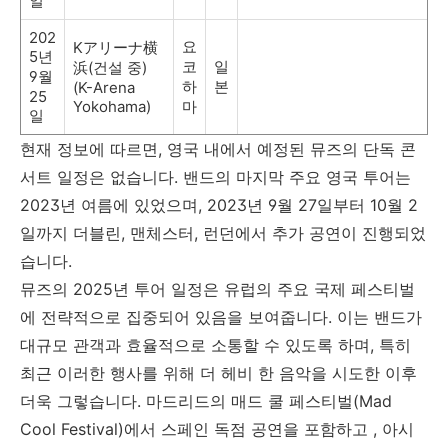
일
202
요
K
アリ
ー
ナ
横
5
년
코
일
浜
(
건설 중
)
9
월
하
본
(K-Arena
25
Yokohama)
마
일
현재 정보에 따르면
,
영국 내에서 예정된 뮤즈의 단독 콘
서트 일정은 없습니다
.
밴드의 마지막 주요 영국 투어는
2023
년 여름에 있었으며
, 2023
년
9
월
27
일부터
10
월
2
일까지 더블린
,
맨체스터
,
런던에서 추가 공연이 진행되었
습니다
.
뮤즈의
2025
년 투어 일정은 유럽의 주요 국제 페스티벌
에 전략적으로 집중되어 있음을 보여줍니다
.
이는 밴드가
대규모 관객과 효율적으로 소통할 수 있도록 하며
,
특히
최근 이러한 행사를 위해 더 헤비 한 음악을 시도한 이후
더욱 그렇습니다
.
마드리드의 매드 쿨 페스티벌
(Mad
Cool Festival)
에서 스페인 독점 공연을 포함하고
,
아시