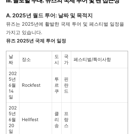
III.
글로벌 무대
:
뮤즈의 국제 투어 및 팬 접근성
A. 2025
년 월드 투어
:
날짜 및 목적지
뮤즈는
2025
년에 활발한 국제 투어 및 페스티벌 일정을
가지고 있습니다
.
뮤즈
2025
년 국제 투어 일정
날
도
국
장소
페스티벌
/
특이사항
짜
시
가
202
5
년
투
핀
6
월
Rockfest
르
란
14
쿠
드
일
202
5
년
클
프
6
월
Hellfest
리
랑
20
송
스
일