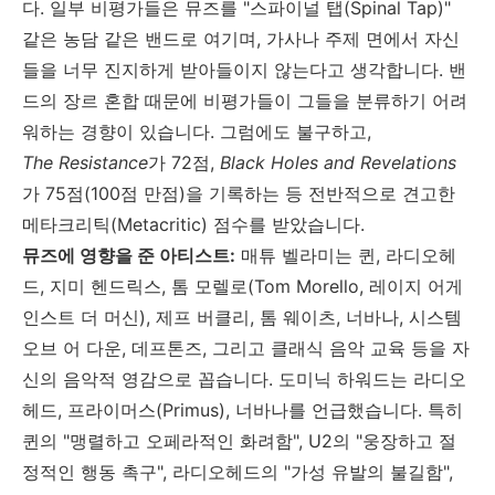
다
.
일부 비평가들은 뮤즈를
"
스파이널 탭
(Spinal Tap)"
같은 농담 같은 밴드로 여기며
,
가사나 주제 면에서 자신
들을 너무 진지하게 받아들이지 않는다고 생각합니다
.
밴
드의 장르 혼합 때문에 비평가들이 그들을 분류하기 어려
워하는 경향이 있습니다
.
그럼에도 불구하고
,
The Resistance
가
72
점
,
Black Holes and Revelations
가
75
점
(100
점 만점
)
을 기록하는 등 전반적으로 견고한
메타크리틱
(Metacritic)
점수를 받았습니다
.
뮤즈에 영향을 준 아티스트
:
매튜 벨라미는 퀸
,
라디오헤
드
,
지미 헨드릭스
,
톰 모렐로
(Tom Morello,
레이지 어게
인스트 더 머신
),
제프 버클리
,
톰 웨이츠
,
너바나
,
시스템
오브 어 다운
,
데프톤즈
,
그리고 클래식 음악 교육 등을 자
신의 음악적 영감으로 꼽습니다
.
도미닉 하워드는 라디오
헤드
,
프라이머스
(Primus),
너바나를 언급했습니다
.
특히
퀸의
"
맹렬하고 오페라적인 화려함
", U2
의
"
웅장하고 절
정적인 행동 촉구
",
라디오헤드의
"
가성 유발의 불길함
",