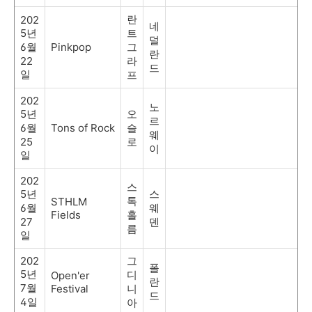
란
202
네
5
년
트
덜
6
월
Pinkpop
그
란
22
라
드
일
프
202
노
5
년
오
르
6
월
Tons of Rock
슬
웨
25
로
이
일
202
스
5
년
스
톡
STHLM
6
월
웨
Fields
홀
27
덴
름
일
202
그
폴
5
년
디
Open'er
란
7
월
Festival
니
드
4
일
아