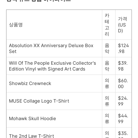
카
가격
테
상품명
(US
고
D)
리
음
Absolution XX Anniversary Deluxe Box
$124
Set
악
.98
음
Will Of The People Exclusive Collector's
$39.
Edition Vinyl with Signed Art Cards
악
98
의
$60.
Showbiz Crewneck
류
00
의
$24.
MUSE Collage Logo T-Shirt
류
99
의
$44.
Mohawk Skull Hoodie
류
99
의
$35.
The 2nd Law T-Shirt