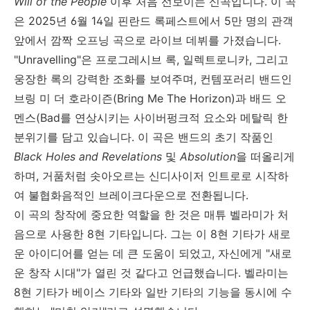
Will of the People
이후 처음 선보이는 신곡입니다
.
이 곡
은
2025
년
6
월
14
일 핀란드 록페스트에서
5
만 명의 관객
앞에서 깜짝 오프닝 곡으로 라이브 데뷔를 가졌습니다
.
"Unravelling"
은 프로그레시브 록
,
일렉트로니카
,
그리고
웅장한 록의 강력한 조화를 보여주며
,
컨템포러리 밴드인
브링 미 더 호라이즌
(Bring Me The Horizon)
과 배드 오
멘스(Bad를 연상시키는 사이버펑크적 요소와 메탈릭 한
분위기를 담고 있습니다
.
이 곡은 밴드의 초기 작품인
Black Holes and Revelations
및
Absolution
을 떠올리게
하며
,
거품처럼 솟아오르는 신디사이저 인트로로 시작하
여 불협화음적인 브레이크다운으로 전환됩니다
.
이 곡의 창작에 중요한 역할을 한 것은 매튜 벨라미가 처
음으로 사용한
8
현 기타입니다
.
그는 이
8
현 기타가 새로
운 아이디어를 얻는 데 큰 도움이 되었고
,
자신에게
"
새로
운 창작 시대
"
가 열린 것 같다고 언급했습니다
.
벨라미는
8
현 기타가 베이스 기타와 일반 기타의 기능을 동시에 수