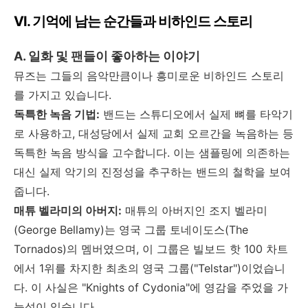
VI.
기억에 남는 순간들과 비하인드 스토리
A.
일화 및 팬들이 좋아하는 이야기
뮤즈는 그들의 음악만큼이나 흥미로운 비하인드 스토리
를 가지고 있습니다
.
독특한 녹음 기법
:
밴드는 스튜디오에서 실제 뼈를 타악기
로 사용하고
,
대성당에서 실제 교회 오르간을 녹음하는 등
독특한 녹음 방식을 고수합니다
.
이는 샘플링에 의존하는
대신 실제 악기의 진정성을 추구하는 밴드의 철학을 보여
줍니다
.
매튜 벨라미의 아버지
:
매튜의 아버지인 조지 벨라미
(George Bellamy)
는 영국 그룹 토네이도스
(The
Tornados)
의 멤버였으며
,
이 그룹은 빌보드 핫
100
차트
에서
1
위를 차지한 최초의 영국 그룹
("Telstar")
이었습니
다
.
이 사실은
"Knights of Cydonia"
에 영감을 주었을 가
능성이 있습니다
.