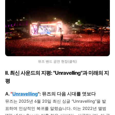
뮤즈 밴드 공연 현장(클릭)
II.
최신 사운드의 지평
: "Unravelling"
과 미래의 지
평
A.
"
Unravelling
":
뮤즈의 다음 시대를 엿보다
뮤즈는
2025
년
6
월
20
일 최신 싱글
"Unravelling"
을 발
표하며 인상적인 복귀를 알렸습니다
.
이는
2022
년 앨범