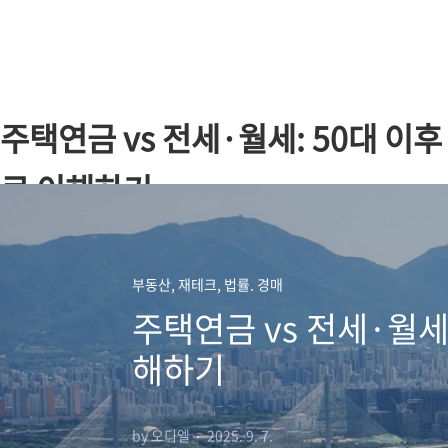
본문 바로가기
주택연금 vs 전세·월세: 50대 이
로 이해하기
부동산, 재테크, 법률. 경매
주택연금 vs 전세·월세
해하기
by 오디엘
2025. 9. 7.