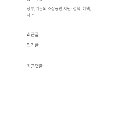
정부,기관의 소상공인 지원: 정책, 혜택,
사⋯
최근글
인기글
최근댓글