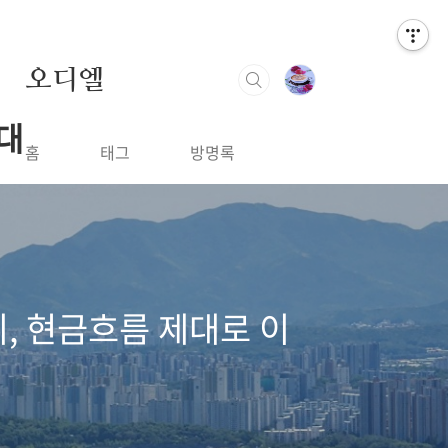
오디엘
제대
홈
태그
방명록
지, 현금흐름 제대로 이