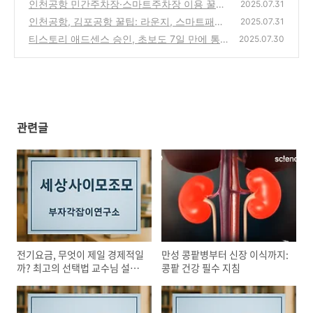
수 지침
인천공항 민간주차장·스마트주차장 이용 꿀팁
(9)
2025.07.31
인천공항, 김포공항 꿀팁: 라운지, 스마트패스,
(2)
2025.07.31
숨겨진 서비스 완벽 가이드!
티스토리 애드센스 승인, 초보도 7일 만에 통
(9)
2025.07.30
과하는 방법
(9)
관련글
전기요금, 무엇이 제일 경제적일
만성 콩팥병부터 신장 이식까지:
까? 최고의 선택법 교수님 설명
콩팥 건강 필수 지침
으로 완전 쉽게 정리!