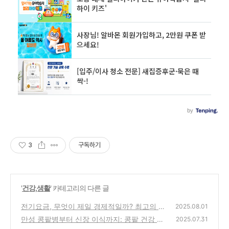
3
구독하기
'
건강,생활
' 카테고리의 다른 글
전기요금, 무엇이 제일 경제적일까? 최고의 선
2025.08.01
택법 교수님 설명으로 완전 쉽게 정리!
만성 콩팥병부터 신장 이식까지: 콩팥 건강 필
(5)
2025.07.31