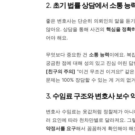
2.
초기 법률 상담에서 소통 능
좋은 변호사는 단순히 의뢰인의 말을 듣기
않아요. 상담을 통해 사건의
핵심을 정확히
어야 해요.
무엇보다 중요한 건
소통 능력
이에요. 복
궁금한 점에 대해 성의 있고 진심 어린 답
[친구의 주의]
"이건 무조건 이겨요!" 같
문제는 100% 장담할 수 있는 게 거의 없
3.
수임료 구조와 변호사 보수 
변호사 수임료는 옷값처럼 정찰제가 아니에요
러 요인에 따라 천차만별로 달라져요. 그
약정서를 요구
해서 꼼꼼하게 확인해야 해