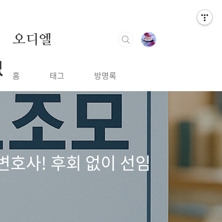
오디엘
없
홈
태그
방명록
 변호사! 후회 없이 선임