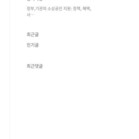
정부,기관의 소상공인 지원: 정책, 혜택,
사⋯
최근글
인기글
최근댓글