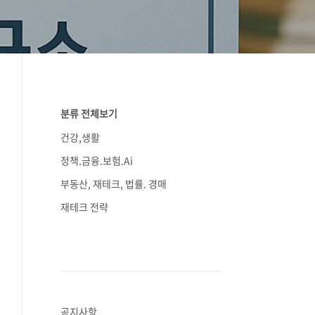
분류 전체보기
건강,생활
정책.금융.보험.Ai
부동산, 재테크, 법률. 경매
재테크 전략
공지사항