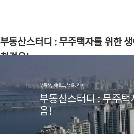
본문 바로가기
부동산스터디 : 무주택자를 위한 생애
첫걸음!
부동산, 재테크, 법률. 경매
부동산스터디 : 무주택자
음!
by 오디엘
2025. 6. 2.