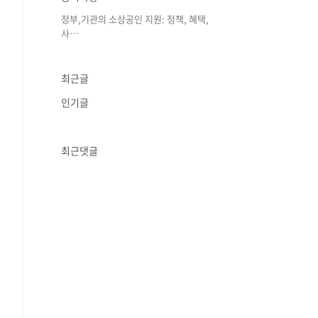
정부,기관의 소상공인 지원: 정책, 혜택,
사⋯
최근글
인기글
최근댓글