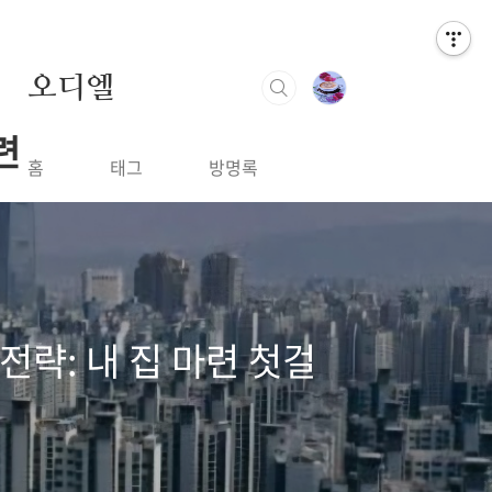
오디엘
련
홈
태그
방명록
전략: 내 집 마련 첫걸