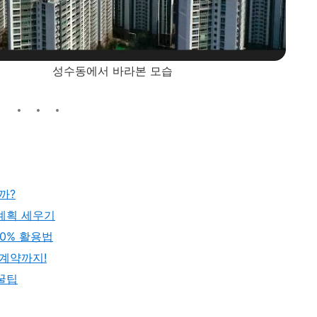
바라본 모습
까?
계획 세우기
00% 활용법
 계약까지!
 꿀팁