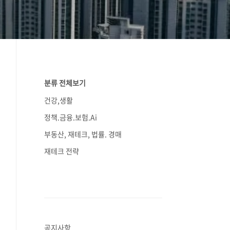
분류 전체보기
건강,생활
정책.금융.보험.Ai
부동산, 재테크, 법률. 경매
재테크 전략
공지사항