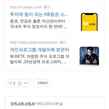
http://m.kbsec.com
광고
투자에 힘이 되는 KB증권 스마
트한 투자의 시작
증권, 연금은 물론 자산관리부터
국내외 투자 정보까지 한 번에! 언
제나 믿을 수 있는 든든한 금융 파
트너, 새로운 투자 경험
http://blog.naver.com/osemia
광고
개인프로그램 개발의뢰 밝은터
해외ETF, 저렴한 주식 프로그램 개
발의뢰 ,20년경력 프로그래머, 책
임시공
2
구독하기
'
정책.금융.보험.Ai
' 카테고리의 다른 글