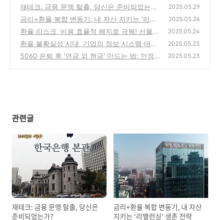
재테크: 금융 문맹 탈출, 당신은 준비되었는
2025.05.29
가?
금리+환율 복합 변동기, 내 자산 지키는 ‘리밸
(5)
2025.05.26
런싱’ 생존 전략
환율 리스크, 비용 효율적 헤지로 극복! 선물환
(2)
2025.05.24
·옵션·환변동보험 심층 분석
환율 불확실성 시대, 기업의 정보 시스템·데이
(0)
2025.05.23
터 분석 활용 전략
5060 은퇴 후 '연금 외 현금' 만드는 법: 안정
(0)
2025.05.23
적인 노후 위한 3가지 플랜, 시너지 극대화!
(2)
관련글
재테크: 금융 문맹 탈출, 당신은
금리+환율 복합 변동기, 내 자산
준비되었는가?
지키는 ‘리밸런싱’ 생존 전략